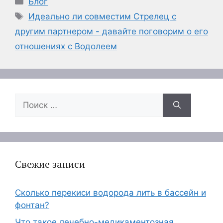
Блог
Метки
Идеально ли совместим Стрелец с
другим партнером - давайте поговорим о его
отношениях с Водолеем
Поиск:
Свежие записи
Сколько перекиси водорода лить в бассейн и
фонтан?
Что такое лечебно-медикаментозная