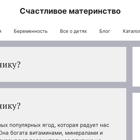
Счастливое материнство
я
Беременность
Все о детях
Блог
Каталог
нику?
нику?
мых популярных ягод, которая радует нас
Она богата витаминами, минералами и