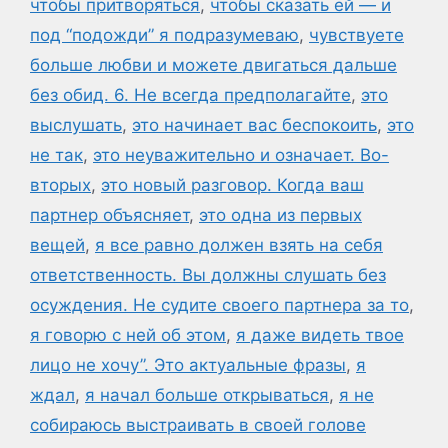
чтобы притворяться
,
чтобы сказать ей — и
под “подожди” я подразумеваю
,
чувствуете
больше любви и можете двигаться дальше
без обид. 6. Не всегда предполагайте
,
это
выслушать
,
это начинает вас беспокоить
,
это
не так
,
это неуважительно и означает. Во-
вторых
,
это новый разговор. Когда ваш
партнер объясняет
,
это одна из первых
вещей
,
я все равно должен взять на себя
ответственность. Вы должны слушать без
осуждения. Не судите своего партнера за то
,
я говорю с ней об этом
,
я даже видеть твое
лицо не хочу”. Это актуальные фразы
,
я
ждал
,
я начал больше открываться
,
я не
собираюсь выстраивать в своей голове