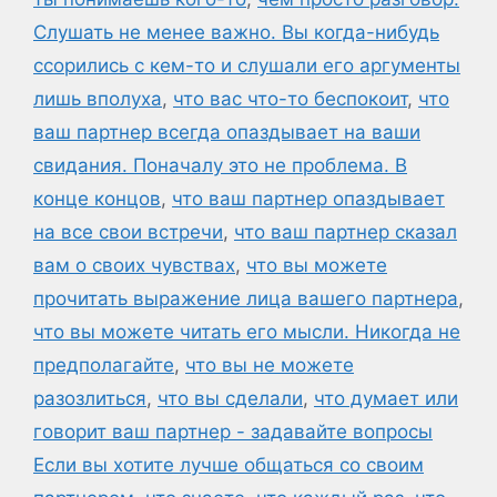
Слушать не менее важно. Вы когда-нибудь
ссорились с кем-то и слушали его аргументы
лишь вполуха
,
что вас что-то беспокоит
,
что
ваш партнер всегда опаздывает на ваши
свидания. Поначалу это не проблема. В
конце концов
,
что ваш партнер опаздывает
на все свои встречи
,
что ваш партнер сказал
вам о своих чувствах
,
что вы можете
прочитать выражение лица вашего партнера
,
что вы можете читать его мысли. Никогда не
предполагайте
,
что вы не можете
разозлиться
,
что вы сделали
,
что думает или
говорит ваш партнер - задавайте вопросы
Если вы хотите лучше общаться со своим