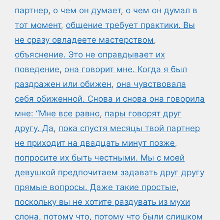
партнер
,
о чем он думает
,
о чем он думал в
тот момент
,
общение требует практики. Вы
не сразу овладеете мастерством
,
объяснение. Это не оправдывает их
поведение
,
она говорит мне. Когда я был
раздражен или обижен
,
она чувствовала
себя обиженной. Снова и снова она говорила
мне: “Мне все равно
,
пары говорят друг
другу. Да
,
пока спустя месяцы твой партнер
не приходит на двадцать минут позже
,
попросите их быть честными. Мы с моей
девушкой предпочитаем задавать друг другу
прямые вопросы. Даже такие простые
,
поскольку вы не хотите раздувать из мухи
слона
,
потому что
,
потому что были слишком