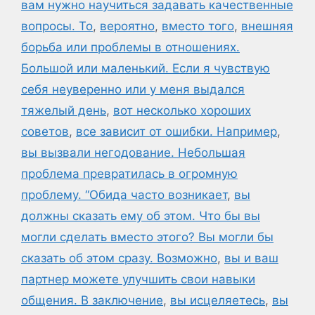
вам нужно научиться задавать качественные
вопросы. То
,
вероятно
,
вместо того
,
внешняя
борьба или проблемы в отношениях.
Большой или маленький. Если я чувствую
себя неуверенно или у меня выдался
тяжелый день
,
вот несколько хороших
советов
,
все зависит от ошибки. Например
,
вы вызвали негодование. Небольшая
проблема превратилась в огромную
проблему. “Обида часто возникает
,
вы
должны сказать ему об этом. Что бы вы
могли сделать вместо этого? Вы могли бы
сказать об этом сразу. Возможно
,
вы и ваш
партнер можете улучшить свои навыки
общения. В заключение
,
вы исцеляетесь
,
вы