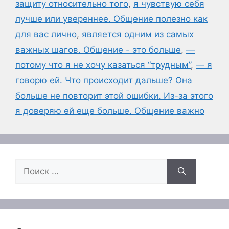
защиту относительно того
,
я чувствую себя
лучше или увереннее. Общение полезно как
для вас лично
,
является одним из самых
важных шагов. Общение - это больше
,
—
потому что я не хочу казаться “трудным”
,
— я
говорю ей. Что происходит дальше? Она
больше не повторит этой ошибки. Из-за этого
я доверяю ей еще больше. Общение важно
Поиск: