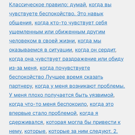
Классическое правило: думай
,
когда вы
чувствуете беспокойство. Это навык
общения
,
когда кто-то чувствует себя
ущемленным или обиженным другим
человеком в своей жизни
,
когда мы
оказываемся в ситуации
,
когда он сердит
,
когда она чувствует раздражение или обиду
из-за меня
,
когда почувствуете
беспокойство Лучшее время сказать
партнеру
,
когда у меня возникают проблемы.
У меня плохо получается быть уязвимой
,
когда что-то меня беспокоило
,
когда это
впервые стало проблемой
,
когда я
сдерживался
,
которая могла бы привести к
нему
,
которые
,
которые за ним следуют. 2.