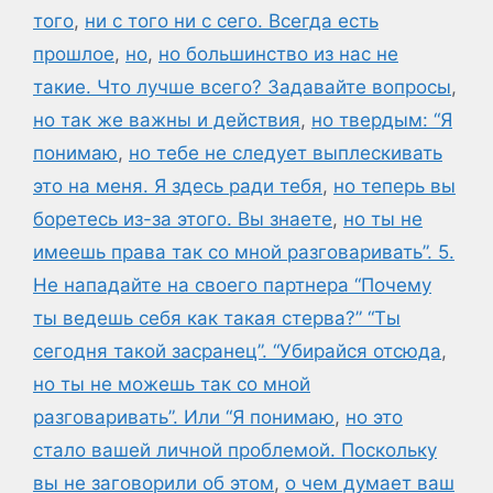
того
,
ни с того ни с сего. Всегда есть
прошлое
,
но
,
но большинство из нас не
такие. Что лучше всего? Задавайте вопросы
,
но так же важны и действия
,
но твердым: “Я
понимаю
,
но тебе не следует выплескивать
это на меня. Я здесь ради тебя
,
но теперь вы
боретесь из-за этого. Вы знаете
,
но ты не
имеешь права так со мной разговаривать”. 5.
Не нападайте на своего партнера “Почему
ты ведешь себя как такая стерва?” “Ты
сегодня такой засранец”. “Убирайся отсюда
,
но ты не можешь так со мной
разговаривать”. Или “Я понимаю
,
но это
стало вашей личной проблемой. Поскольку
вы не заговорили об этом
,
о чем думает ваш