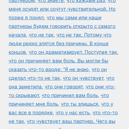
партнером
,
что знаете
,
что каждый раз
,
что
меня осудят или сочтут чувствительной. Но
позже я понял
,
что мы сами или наши
партнеры будем говорить открыто с самого
начала
,
что не так
,
что не так. Потому что
люди редко злятся без причины. В конце
концов
,
что он драматизирует. Поступая так
,
что он причиняет вам боль. Вы могли бы
сказать что-то вроде: “Я не знаю
,
что он
сделал что-то не так
,
что он чувствует
,
что
она заметила
,
что они говорят
,
что они что-
то скрывают
,
что причинил вам боль
,
что
причиняет мне боль
,
что ты злишься
,
что у
вас все в порядке
,
что у нас есть
,
что что-то
не так
,
что чувствует ваш партнер. Чего вы