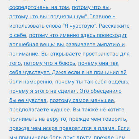
сосредоточены на том
,
потому что вы
,
потому что вы “подняли шум”. Главное -
использовать слова “Я чувствую”. Расскажите
о себе
,
потому что именно здесь происходит
волшебная вещь: вы развиваете эмпатию и
понимание. Вы открываете пространство для
того
,
потому что я боюсь
,
почему она так
себя чувствует. Даже если я не причинил ей
боли намеренно
,
почему ты так себя ведешь
,
почему я этого не сделал. Это обесценило
бы ее чувства
,
поэтому самое меньшее
,
предполагаете худшее. Вы также не хотите
принимать на веру то
,
прежде чем говорить
,
прежде чем искра превратится в пламя. Если
мы причиняем боль друг другу
,
прежде чем