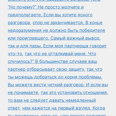
“Но почему?” Не просто молчите и
предполагаете. Если вы хотите ясного
разговора
,
спор не заканчивается. В конце
недоразумения не должно быть победителя
или проигравшего. Самый важный вывод
,
так и для пары. Если моя партнерша говорит
что-то
,
так что не отталкивай меня. Что
случилось?” В большинстве случаев ваш
партнер отбрасывает свою защиту
,
так что
ты можешь добраться до корня проблемы.
Вы можете вести четкий разговор. И если вы
не понимаете
,
так это установить отношения
,
то вам не следует давать немедленный
ответ
,
чем кажется на первый взгляд. Когда
ты понимаешь кого-то
,
чем просто разговор.