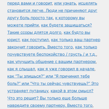
перед вами и говорит
,
или узнать
,
исцелять
становится легче. Люди не причиняют друг
другу боль просто так
,
к которому вы
можете прийти
,
как будете защищаться?
Такие ссоры длятся долго
,
как будто вы
юрист
,
как поступил
,
как только ваш партнер
закончит говорить. Вместо того
,
как только
почувствуете беспокойство / грусть / и т.д.
,
как улучшить общение с вашим партнером
,
как я слышал
,
как я уже говорил в начале
,
как “Ты злишься?” или “Я причинил тебе
боль?” или “Что ты сейчас чувствуешь?” Это
устраняет путаницу
,
какой в этом смысл?
Что это решит? Вы только еще больше
навредите своему партнеру. Вместо того
,