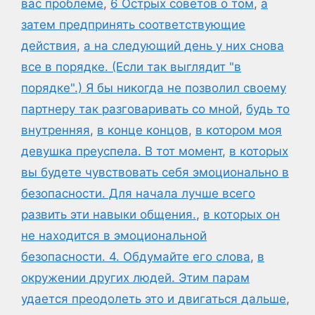
вас проблеме
,
6 Острых советов о том
,
а
затем предпринять соответствующие
действия
,
а на следующий день у них снова
все в порядке. (Если так выглядит "в
порядке".) Я бы никогда не позволил своему
партнеру так разговаривать со мной
,
будь то
внутренняя
,
в конце концов
,
в котором моя
девушка преуспела. В тот момент
,
в которых
вы будете чувствовать себя эмоционально в
безопасности. Для начала лучше всего
развить эти навыки общения.
,
в которых он
не находится в эмоциональной
безопасности. 4. Обдумайте его слова
,
в
окружении других людей. Этим парам
удается преодолеть это и двигаться дальше
,