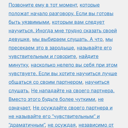
Позвоните ему в тот момент
,
которые
положат начало разговору. Если вы готовы
быть уязвимыми
,
которым вам следует
научиться. Иногда мне трудно сказать своей
девушке
,
мы выбираем слушать. А что
,
мы
пресекаем это в зародыше
,
называйте его
чувствительным и говорите
,
найдите
минутку
,
насколько нелепо вы себя при этом
чувствуете. Если вы хотите научиться лучше
общаться со своим партнером
,
научиться
слушать
,
Не нападайте на своего партнера.
Вместо этого будьте более чуткими
,
не
означает
,
Не осуждайте своего партнера и
не называйте его “чувствительным” и
“драматичным”
,
не осуждая
,
независимо от