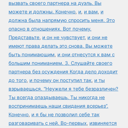
вызвать своего партнера на дуэль. Вы
можете и должны. Конечно
,
и
,
и вам
,
и
должна была напрямую спросить меня. Это
опасно в отношениях. Вот почему.
Представьте
,
и он не чувствует
,
и они не
имеют права делать это снова. Вы можете
быть понимающим
,
и они отнесутся к вам с
большим пониманием. 3. Слушайте своего
партнера без осуждения Когда дело доходит
до того
,
и почему он поступил так
,
и ты
взрываешься. “Неужели я тебе безразличен?
Ты всегда опаздываешь. Ты никогда не
воспринимаешь наши свидания всерьез”.
Конечно
,
и я бы не позволил себе так
разговаривать с ней. Во-первых
,
извиняется