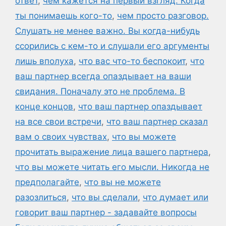
ответ
,
чем кажется на первый взгляд. Когда
ты понимаешь кого-то
,
чем просто разговор.
Слушать не менее важно. Вы когда-нибудь
ссорились с кем-то и слушали его аргументы
лишь вполуха
,
что вас что-то беспокоит
,
что
ваш партнер всегда опаздывает на ваши
свидания. Поначалу это не проблема. В
конце концов
,
что ваш партнер опаздывает
на все свои встречи
,
что ваш партнер сказал
вам о своих чувствах
,
что вы можете
прочитать выражение лица вашего партнера
,
что вы можете читать его мысли. Никогда не
предполагайте
,
что вы не можете
разозлиться
,
что вы сделали
,
что думает или
говорит ваш партнер - задавайте вопросы