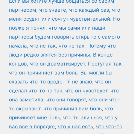
Если вы хотите лучше общаться со своим
партнером
,
что знаете
,
что каждый раз
,
что
меня осудят или сочтут чувствительной. Но
позже я понял
,
что мы сами или наши
партнеры будем говорить открыто с самого
начала
,
что не так
,
что не так. Потому что
люди редко злятся без причины. В конце
концов
,
что он драматизирует. Поступая так
,
что он причиняет вам боль. Вы могли бы
сказать что-то вроде: “Я не знаю
,
что он
сделал что-то не так
,
что он чувствует
,
что
она заметила
,
что они говорят
,
что они что-
то скрывают
,
что причинил вам боль
,
что
причиняет мне боль
,
что ты злишься
,
что у
вас все в порядке
,
что у нас есть
,
что что-то