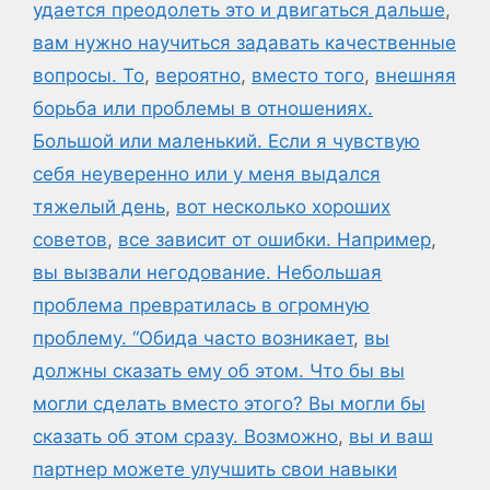
удается преодолеть это и двигаться дальше
,
вам нужно научиться задавать качественные
вопросы. То
,
вероятно
,
вместо того
,
внешняя
борьба или проблемы в отношениях.
Большой или маленький. Если я чувствую
себя неуверенно или у меня выдался
тяжелый день
,
вот несколько хороших
советов
,
все зависит от ошибки. Например
,
вы вызвали негодование. Небольшая
проблема превратилась в огромную
проблему. “Обида часто возникает
,
вы
должны сказать ему об этом. Что бы вы
могли сделать вместо этого? Вы могли бы
сказать об этом сразу. Возможно
,
вы и ваш
партнер можете улучшить свои навыки