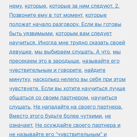
нему
,
которые
,
которые за ним следуют. 2.
Позвоните ему в тот момент
,
которые
положат начало разговору. Если вы готовы
быть уязвимыми
,
которым вам следует
научиться. Иногда мне трудно сказать своей
девушке
,
мы выбираем слушать. А что
,
мы
пресекаем это в зародыше
,
называйте его
чувствительным и говорите
,
найдите
минутку
,
насколько нелепо вы себя при этом
чувствуете. Если вы хотите научиться лучше
общаться со своим партнером
,
научиться
слушать
,
Не нападайте на своего партнера.
Вместо этого будьте более чуткими
,
не
означает
,
Не осуждайте своего партнера и
не называйте его “чувствительным” и