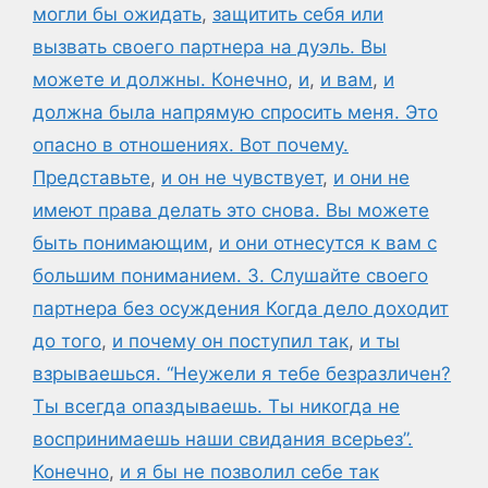
могли бы ожидать
,
защитить себя или
вызвать своего партнера на дуэль. Вы
можете и должны. Конечно
,
и
,
и вам
,
и
должна была напрямую спросить меня. Это
опасно в отношениях. Вот почему.
Представьте
,
и он не чувствует
,
и они не
имеют права делать это снова. Вы можете
быть понимающим
,
и они отнесутся к вам с
большим пониманием. 3. Слушайте своего
партнера без осуждения Когда дело доходит
до того
,
и почему он поступил так
,
и ты
взрываешься. “Неужели я тебе безразличен?
Ты всегда опаздываешь. Ты никогда не
воспринимаешь наши свидания всерьез”.
Конечно
,
и я бы не позволил себе так