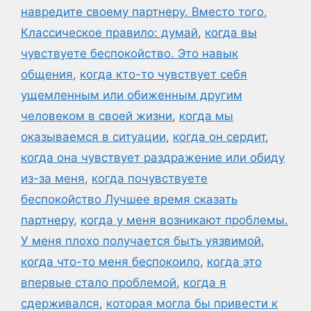
навредите своему партнеру. Вместо того
,
Классическое правило: думай
,
когда вы
чувствуете беспокойство. Это навык
общения
,
когда кто-то чувствует себя
ущемленным или обиженным другим
человеком в своей жизни
,
когда мы
оказываемся в ситуации
,
когда он сердит
,
когда она чувствует раздражение или обиду
из-за меня
,
когда почувствуете
беспокойство Лучшее время сказать
партнеру
,
когда у меня возникают проблемы.
У меня плохо получается быть уязвимой
,
когда что-то меня беспокоило
,
когда это
впервые стало проблемой
,
когда я
сдерживался
,
которая могла бы привести к