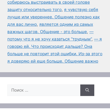
собираюсь выстраивать в своей голове
защиту относительно того
,
я чувствую себя
лучше или увереннее. Общение полезно как
для вас лично
,
является одним из самых
важных шагов. Общение - это больше
,
—
потому что я не хочу казаться “трудным”
,
— я
говорю ей. Что происходит дальше? Она
больше не повторит этой ошибки. Из-за этого
я доверяю ей еще больше. Общение важно
Поиск: