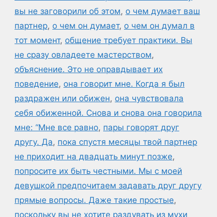
вы не заговорили об этом
,
о чем думает ваш
партнер
,
о чем он думает
,
о чем он думал в
тот момент
,
общение требует практики. Вы
не сразу овладеете мастерством
,
объяснение. Это не оправдывает их
поведение
,
она говорит мне. Когда я был
раздражен или обижен
,
она чувствовала
себя обиженной. Снова и снова она говорила
мне: “Мне все равно
,
пары говорят друг
другу. Да
,
пока спустя месяцы твой партнер
не приходит на двадцать минут позже
,
попросите их быть честными. Мы с моей
девушкой предпочитаем задавать друг другу
прямые вопросы. Даже такие простые
,
поскольку вы не хотите раздувать из мухи