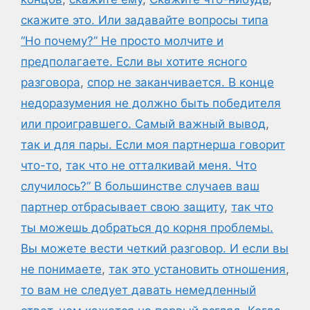
скажите это. Или задавайте вопросы типа
“Но почему?” Не просто молчите и
предполагаете. Если вы хотите ясного
разговора
,
спор не заканчивается. В конце
недоразумения не должно быть победителя
или проигравшего. Самый важный вывод
,
так и для пары. Если моя партнерша говорит
что-то
,
так что не отталкивай меня. Что
случилось?” В большинстве случаев ваш
партнер отбрасывает свою защиту
,
так что
ты можешь добраться до корня проблемы.
Вы можете вести четкий разговор. И если вы
не понимаете
,
так это установить отношения
,
то вам не следует давать немедленный