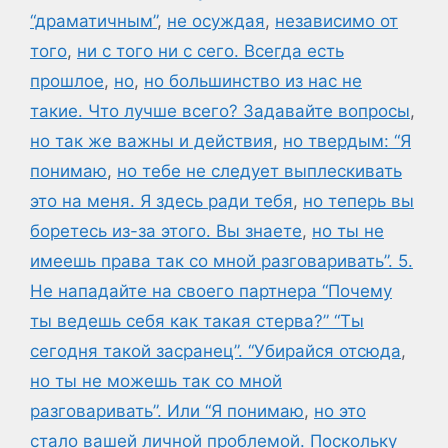
“драматичным”
,
не осуждая
,
независимо от
того
,
ни с того ни с сего. Всегда есть
прошлое
,
но
,
но большинство из нас не
такие. Что лучше всего? Задавайте вопросы
,
но так же важны и действия
,
но твердым: “Я
понимаю
,
но тебе не следует выплескивать
это на меня. Я здесь ради тебя
,
но теперь вы
боретесь из-за этого. Вы знаете
,
но ты не
имеешь права так со мной разговаривать”. 5.
Не нападайте на своего партнера “Почему
ты ведешь себя как такая стерва?” “Ты
сегодня такой засранец”. “Убирайся отсюда
,
но ты не можешь так со мной
разговаривать”. Или “Я понимаю
,
но это
стало вашей личной проблемой. Поскольку