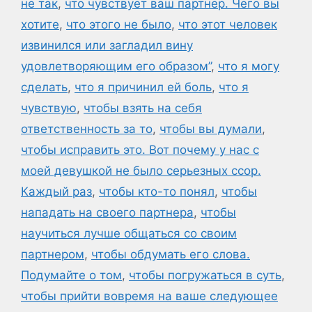
не так
,
что чувствует ваш партнер. Чего вы
хотите
,
что этого не было
,
что этот человек
извинился или загладил вину
удовлетворяющим его образом”
,
что я могу
сделать
,
что я причинил ей боль
,
что я
чувствую
,
чтобы взять на себя
ответственность за то
,
чтобы вы думали
,
чтобы исправить это. Вот почему у нас с
моей девушкой не было серьезных ссор.
Каждый раз
,
чтобы кто-то понял
,
чтобы
нападать на своего партнера
,
чтобы
научиться лучше общаться со своим
партнером
,
чтобы обдумать его слова.
Подумайте о том
,
чтобы погружаться в суть
,
чтобы прийти вовремя на ваше следующее