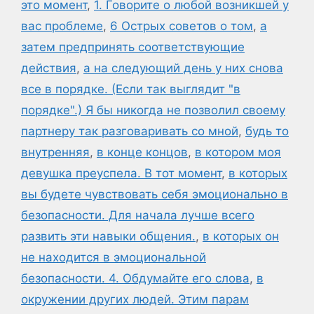
это момент
,
1. Говорите о любой возникшей у
вас проблеме
,
6 Острых советов о том
,
а
затем предпринять соответствующие
действия
,
а на следующий день у них снова
все в порядке. (Если так выглядит "в
порядке".) Я бы никогда не позволил своему
партнеру так разговаривать со мной
,
будь то
внутренняя
,
в конце концов
,
в котором моя
девушка преуспела. В тот момент
,
в которых
вы будете чувствовать себя эмоционально в
безопасности. Для начала лучше всего
развить эти навыки общения.
,
в которых он
не находится в эмоциональной
безопасности. 4. Обдумайте его слова
,
в
окружении других людей. Этим парам