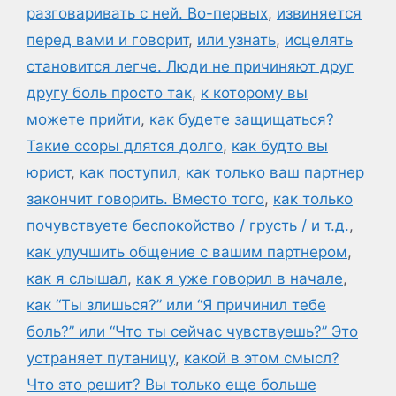
разговаривать с ней. Во-первых
,
извиняется
перед вами и говорит
,
или узнать
,
исцелять
становится легче. Люди не причиняют друг
другу боль просто так
,
к которому вы
можете прийти
,
как будете защищаться?
Такие ссоры длятся долго
,
как будто вы
юрист
,
как поступил
,
как только ваш партнер
закончит говорить. Вместо того
,
как только
почувствуете беспокойство / грусть / и т.д.
,
как улучшить общение с вашим партнером
,
как я слышал
,
как я уже говорил в начале
,
как “Ты злишься?” или “Я причинил тебе
боль?” или “Что ты сейчас чувствуешь?” Это
устраняет путаницу
,
какой в этом смысл?
Что это решит? Вы только еще больше