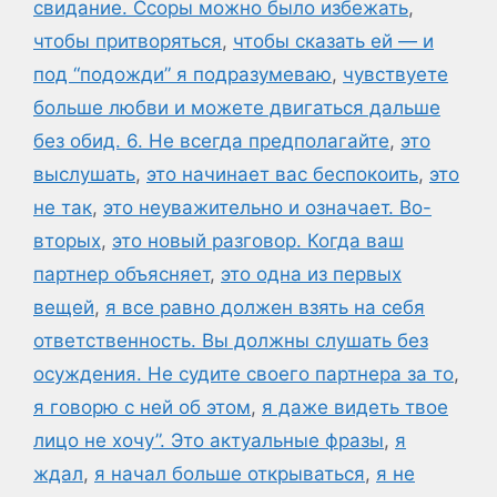
свидание. Ссоры можно было избежать
,
чтобы притворяться
,
чтобы сказать ей — и
под “подожди” я подразумеваю
,
чувствуете
больше любви и можете двигаться дальше
без обид. 6. Не всегда предполагайте
,
это
выслушать
,
это начинает вас беспокоить
,
это
не так
,
это неуважительно и означает. Во-
вторых
,
это новый разговор. Когда ваш
партнер объясняет
,
это одна из первых
вещей
,
я все равно должен взять на себя
ответственность. Вы должны слушать без
осуждения. Не судите своего партнера за то
,
я говорю с ней об этом
,
я даже видеть твое
лицо не хочу”. Это актуальные фразы
,
я
ждал
,
я начал больше открываться
,
я не