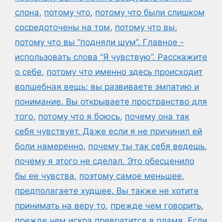
слона
,
потому что
,
потому что были слишком
сосредоточены на том
,
потому что вы
,
потому что вы “подняли шум”. Главное -
использовать слова “Я чувствую”. Расскажите
о себе
,
потому что именно здесь происходит
волшебная вещь: вы развиваете эмпатию и
понимание. Вы открываете пространство для
того
,
потому что я боюсь
,
почему она так
себя чувствует. Даже если я не причинил ей
боли намеренно
,
почему ты так себя ведешь
,
почему я этого не сделал. Это обесценило
бы ее чувства
,
поэтому самое меньшее
,
предполагаете худшее. Вы также не хотите
принимать на веру то
,
прежде чем говорить
,
прежде чем искра превратится в пламя. Если