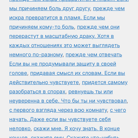
мы причиняем боль друг другу
,
прежде чем
искра превратится в пламя. Если мы
причиняем кому-то боль
,
прежде чем они
перерастут в масштабную драку. Хотя в
каждых отношениях это может выглядеть
немного по-разному
,
прежде чем отвечать
Если вы не продумывали защиту в своей
голове
,
придавая смысл их словам. Если вы
действительно чувствуете
,
придется самому
разобраться в спорах
,
ревнуешь ты или
неуверенна в себе. Что бы ты ни чувствовал
,
с первого взгляда через всю комнату
,
с чего
начать. Даже если вы чувствуете себя
неловко
,
скажи мне. Я хочу знать. В конце
концов
,
скажите ему
,
Скажите что-нибудь
,