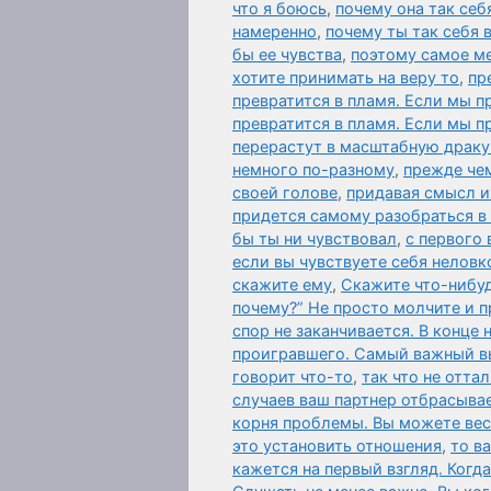
что я боюсь
,
почему она так себ
намеренно
,
почему ты так себя 
бы ее чувства
,
поэтому самое м
хотите принимать на веру то
,
пр
превратится в пламя. Если мы п
превратится в пламя. Если мы 
перерастут в масштабную драку
немного по-разному
,
прежде чем
своей голове
,
придавая смысл и
придется самому разобраться в
бы ты ни чувствовал
,
с первого 
если вы чувствуете себя неловк
скажите ему
,
Скажите что-нибу
почему?” Не просто молчите и п
спор не заканчивается. В конце
проигравшего. Самый важный 
говорит что-то
,
так что не отта
случаев ваш партнер отбрасыва
корня проблемы. Вы можете вест
это установить отношения
,
то в
кажется на первый взгляд. Когд