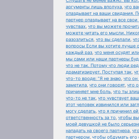
Слушать не менее важно. Вы ког
аргументы лишь вполуха
,
что ва
опаздывает на ваши свидания. П
партнер опаздывает на все свои
чувствах
,
что вы можете прочит
можете читать его мысли. Нико
разозлиться
,
что вы сделали
,
чт
вопросы Если вы хотите лучше 
каждый раз
,
что меня осудят ил
мы сами или наши партнеры буд
что не так. Потому что люди ред
драматизирует. Поступая так
,
чт
что-то вроде: “Я не знаю
,
что он
заметила
,
что они говорят
,
что 
причиняет мне боль
,
что ты зли
что-то не так
,
что чувствует ваш
этот человек извинился или за
могу сделать
,
что я причинил ей
ответственность за то
,
чтобы вы
моей девушкой не было серьезн
нападать на своего партнера
,
чт
партнером
,
чтобы обдумать его 