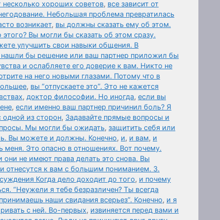
т несколько хороших советов
,
все зависит от
негодование. Небольшая проблема превратилась
асто возникает
,
вы должны сказать ему об этом.
 этого? Вы могли бы сказать об этом сразу.
жете улучшить свои навыки общения. В
 нашли бы решение или ваш партнер приложил бы
вства и ослабляете его доверие к вам. Никто не
отрите на него новыми глазами. Потому что в
 большее
,
вы “отпускаете это”. Это не кажется
вствах
,
доктор философии. Но иногда
,
если вы
мене
,
если именно ваш партнер причинил боль? Я
с одной из сторон
,
Задавайте прямые вопросы и
опросы. Мы могли бы ожидать
,
защитить себя или
ль. Вы можете и должны. Конечно
,
и
,
и вам
,
и
меня. Это опасно в отношениях. Вот почему.
и они не имеют права делать это снова. Вы
ни отнесутся к вам с большим пониманием. 3.
суждения Когда дело доходит до того
,
и почему
ся. “Неужели я тебе безразличен? Ты всегда
спринимаешь наши свидания всерьез”. Конечно
,
и я
аривать с ней. Во-первых
,
извиняется перед вами и