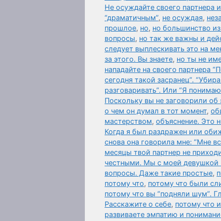
Не осуждайте своего партнера и
“драматичным”
,
не осуждая
,
нез
прошлое
,
но
,
но большинство из 
вопросы
,
но так же важны и дей
следует выплескивать это на мен
за этого. Вы знаете
,
но ты не им
нападайте на своего партнера “
сегодня такой засранец”. “Убир
разговаривать”. Или “Я понимаю
Поскольку вы не заговорили об
о чем он думал в тот момент
,
об
мастерством
,
объяснение. Это 
Когда я был раздражен или оби
снова она говорила мне: “Мне в
месяцы твой партнер не приходи
честными. Мы с моей девушкой 
вопросы. Даже такие простые
,
п
потому что
,
потому что были сл
потому что вы “подняли шум”. Гл
Расскажите о себе
,
потому что 
развиваете эмпатию и понимани