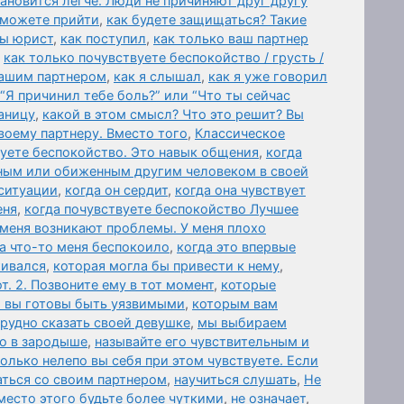
ановится легче. Люди не причиняют друг другу
 можете прийти
,
как будете защищаться? Такие
вы юрист
,
как поступил
,
как только ваш партнер
,
как только почувствуете беспокойство / грусть /
вашим партнером
,
как я слышал
,
как я уже говорил
 “Я причинил тебе боль?” или “Что ты сейчас
аницу
,
какой в этом смысл? Что это решит? Вы
воему партнеру. Вместо того
,
Классическое
вуете беспокойство. Это навык общения
,
когда
нным или обиженным другим человеком в своей
 ситуации
,
когда он сердит
,
когда она чувствует
еня
,
когда почувствуете беспокойство Лучшее
 меня возникают проблемы. У меня плохо
а что-то меня беспокоило
,
когда это впервые
живался
,
которая могла бы привести к нему
,
т. 2. Позвоните ему в тот момент
,
которые
и вы готовы быть уязвимыми
,
которым вам
трудно сказать своей девушке
,
мы выбираем
о в зародыше
,
называйте его чувствительным и
олько нелепо вы себя при этом чувствуете. Если
аться со своим партнером
,
научиться слушать
,
Не
Вместо этого будьте более чуткими
,
не означает
,