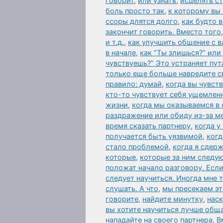
говорит
,
или узнать
,
исцелять ст
боль просто так
,
к которому вы
ссоры длятся долго
,
как будто 
закончит говорить. Вместо того
и т.д.
,
как улучшить общение с 
в начале
,
как “Ты злишься?” или
чувствуешь?” Это устраняет пут
только еще больше навредите с
правило: думай
,
когда вы чувст
кто-то чувствует себя ущемле
жизни
,
когда мы оказываемся в
раздражение или обиду из-за м
время сказать партнеру
,
когда у
получается быть уязвимой
,
когд
стало проблемой
,
когда я сдер
которые
,
которые за ним следую
положат начало разговору. Есл
следует научиться. Иногда мне 
слушать. А что
,
мы пресекаем эт
говорите
,
найдите минутку
,
наск
вы хотите научиться лучше общ
нападайте на своего партнера. 