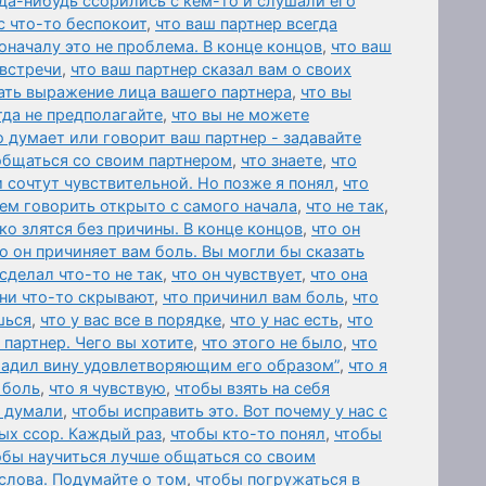
да-нибудь ссорились с кем-то и слушали его
с что-то беспокоит
,
что ваш партнер всегда
оначалу это не проблема. В конце концов
,
что ваш
 встречи
,
что ваш партнер сказал вам о своих
ать выражение лица вашего партнера
,
что вы
гда не предполагайте
,
что вы не можете
о думает или говорит ваш партнер - задавайте
общаться со своим партнером
,
что знаете
,
что
и сочтут чувствительной. Но позже я понял
,
что
ем говорить открыто с самого начала
,
что не так
,
ко злятся без причины. В конце концов
,
что он
о он причиняет вам боль. Вы могли бы сказать
 сделал что-то не так
,
что он чувствует
,
что она
они что-то скрывают
,
что причинил вам боль
,
что
шься
,
что у вас все в порядке
,
что у нас есть
,
что
 партнер. Чего вы хотите
,
что этого не было
,
что
гладил вину удовлетворяющим его образом”
,
что я
 боль
,
что я чувствую
,
чтобы взять на себя
 думали
,
чтобы исправить это. Вот почему у нас с
ых ссор. Каждый раз
,
чтобы кто-то понял
,
чтобы
обы научиться лучше общаться со своим
слова. Подумайте о том
,
чтобы погружаться в