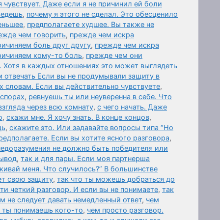
я чувствует. Даже если я не причинил ей боли
ведешь
,
почему я этого не сделал. Это обесценило
еньшее
,
предполагаете худшее. Вы также не
ежде чем говорить
,
прежде чем искра
ричиняем боль друг другу
,
прежде чем искра
причиняем кому-то боль
,
прежде чем они
. Хотя в каждых отношениях это может выглядеть
 отвечать Если вы не продумывали защиту в
х словам. Если вы действительно чувствуете
,
 спорах
,
ревнуешь ты или неуверенна в себе. Что
взгляда через всю комнату
,
с чего начать. Даже
о
,
скажи мне. Я хочу знать. В конце концов
,
дь
,
скажите это. Или задавайте вопросы типа “Но
редполагаете. Если вы хотите ясного разговора
,
 недоразумения не должно быть победителя или
вывод
,
так и для пары. Если моя партнерша
лкивай меня. Что случилось?” В большинстве
ет свою защиту
,
так что ты можешь добраться до
и четкий разговор. И если вы не понимаете
,
так
ам не следует давать немедленный ответ
,
чем
а ты понимаешь кого-то
,
чем просто разговор.