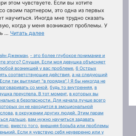
ри этом чувствуете. Если вы хотите
со своим партнером, это одна из первых
т научиться. Иногда мне трудно сказать
вую, когда у меня возникают проблемы. У
ть …
Читать далее
мейн Джекман
,
- это более глубокое понимание и
ете этого? Слушая. Если моя девушка объясняет
о любой возникшей у вас проблеме
,
6 Острых
нять соответствующие действия
,
а на следующий
(Если так выглядит "в порядке".) Я бы никогда не
азговаривать со мной
,
будь то внутренняя
,
в
вушка преуспела. В тот момент
,
в которых вы
нально в безопасности. Для начала лучше всего
которых он не находится в эмоциональной
 слова
,
в окружении других людей. Этим парам
ться дальше
,
вам нужно научиться задавать
ятно
,
вместо того
,
внешняя борьба или проблемы
нький. Если я чувствую себя неуверенно или у