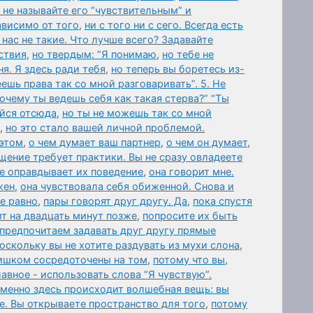
 не называйте его “чувствительным” и
ависимо от того
,
ни с того ни с сего. Всегда есть
нас не такие. Что лучше всего? Задавайте
ствия
,
но твердым: “Я понимаю
,
но тебе не
я. Я здесь ради тебя
,
но теперь вы боретесь из-
еешь права так со мной разговаривать”. 5. Не
Почему ты ведешь себя как такая стерва?” “Ты
айся отсюда
,
но ты не можешь так со мной
,
но это стало вашей личной проблемой.
 этом
,
о чем думает ваш партнер
,
о чем он думает
,
щение требует практики. Вы не сразу овладеете
не оправдывает их поведение
,
она говорит мне.
жен
,
она чувствовала себя обиженной. Снова и
се равно
,
пары говорят друг другу. Да
,
пока спустя
т на двадцать минут позже
,
попросите их быть
предпочитаем задавать друг другу прямые
оскольку вы не хотите раздувать из мухи слона
,
ишком сосредоточены на том
,
потому что вы
,
авное - использовать слова “Я чувствую”.
именно здесь происходит волшебная вещь: вы
е. Вы открываете пространство для того
,
потому