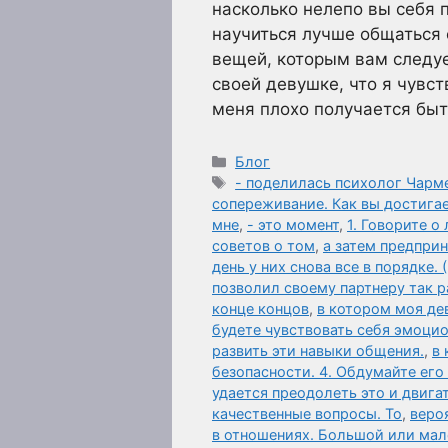
насколько нелепо вы себя п
научиться лучше общаться 
вещей, которым вам следуе
своей девушке, что я чувст
меня плохо получается бы
Рубрики
Блог
Метки
- поделилась психолог Чар
сопереживание. Как вы достига
мне
,
- это момент
,
1. Говорите 
советов о том
,
а затем предпри
день у них снова все в порядке. 
позволил своему партнеру так р
конце концов
,
в котором моя де
будете чувствовать себя эмоцио
развить эти навыки общения.
,
в 
безопасности. 4. Обдумайте его
удается преодолеть это и двига
качественные вопросы. То
,
веро
в отношениях. Большой или мале