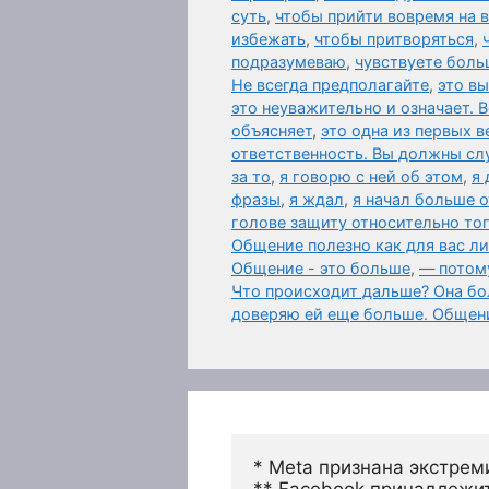
суть
,
чтобы прийти вовремя на
избежать
,
чтобы притворяться
,
подразумеваю
,
чувствуете боль
Не всегда предполагайте
,
это в
это неуважительно и означает. 
объясняет
,
это одна из первых 
ответственность. Вы должны слу
за то
,
я говорю с ней об этом
,
я 
фразы
,
я ждал
,
я начал больше 
голове защиту относительно то
Общение полезно как для вас л
Общение - это больше
,
— потому
Что происходит дальше? Она бол
доверяю ей еще больше. Общен
* Meta признана экстрем
** Facebook принадлежит