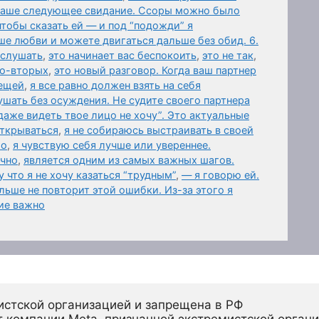
 ваше следующее свидание. Ссоры можно было
чтобы сказать ей — и под “подожди” я
ше любви и можете двигаться дальше без обид. 6.
ыслушать
,
это начинает вас беспокоить
,
это не так
,
Во-вторых
,
это новый разговор. Когда ваш партнер
вещей
,
я все равно должен взять на себя
шать без осуждения. Не судите своего партнера
даже видеть твое лицо не хочу”. Это актуальные
открываться
,
я не собираюсь выстраивать в своей
го
,
я чувствую себя лучше или увереннее.
ично
,
является одним из самых важных шагов.
 что я не хочу казаться “трудным”
,
— я говорю ей.
ьше не повторит этой ошибки. Из-за этого я
ие важно
истской организацией и запрещена в РФ
 компании Meta, признанной экстремистской органи