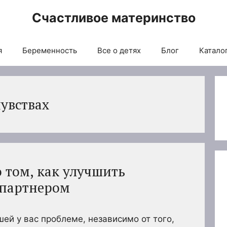
Счастливое материнство
я
Беременность
Все о детях
Блог
Каталог
чувствах
о том, как улучшить
 партнером
шей у вас проблеме, независимо от того,