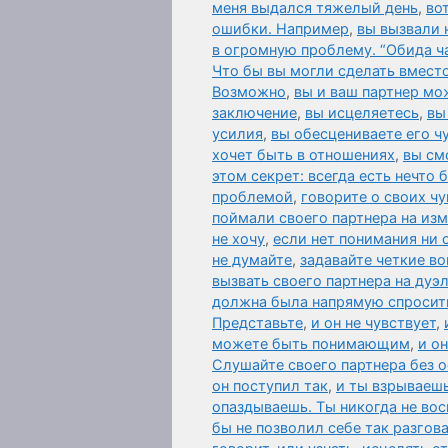
меня выдался тяжелый день
,
во
ошибки. Например
,
вы вызвали 
в огромную проблему. “Обида ч
Что бы вы могли сделать вместо
Возможно
,
вы и ваш партнер мо
заключение
,
вы исцеляетесь
,
вы
усилия
,
вы обесцениваете его чу
хочет быть в отношениях
,
вы см
этом секрет: всегда есть нечто
проблемой
,
говорите о своих чу
поймали своего партнера на из
не хочу
,
если нет понимания ни 
не думайте
,
задавайте четкие в
вызвать своего партнера на дуэ
должна была напрямую спросить 
Представьте
,
и он не чувствует
,
можете быть понимающим
,
и о
Слушайте своего партнера без о
он поступил так
,
и ты взрываешь
опаздываешь. Ты никогда не во
бы не позволил себе так разгов