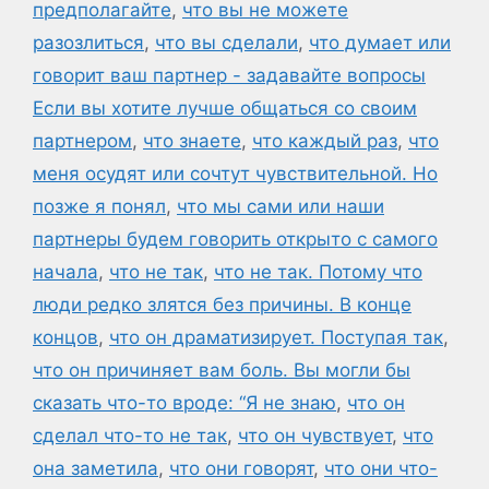
предполагайте
,
что вы не можете
разозлиться
,
что вы сделали
,
что думает или
говорит ваш партнер - задавайте вопросы
Если вы хотите лучше общаться со своим
партнером
,
что знаете
,
что каждый раз
,
что
меня осудят или сочтут чувствительной. Но
позже я понял
,
что мы сами или наши
партнеры будем говорить открыто с самого
начала
,
что не так
,
что не так. Потому что
люди редко злятся без причины. В конце
концов
,
что он драматизирует. Поступая так
,
что он причиняет вам боль. Вы могли бы
сказать что-то вроде: “Я не знаю
,
что он
сделал что-то не так
,
что он чувствует
,
что
она заметила
,
что они говорят
,
что они что-