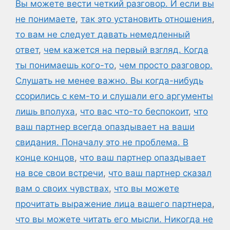
Вы можете вести четкий разговор. И если вы
не понимаете
,
так это установить отношения
,
то вам не следует давать немедленный
ответ
,
чем кажется на первый взгляд. Когда
ты понимаешь кого-то
,
чем просто разговор.
Слушать не менее важно. Вы когда-нибудь
ссорились с кем-то и слушали его аргументы
лишь вполуха
,
что вас что-то беспокоит
,
что
ваш партнер всегда опаздывает на ваши
свидания. Поначалу это не проблема. В
конце концов
,
что ваш партнер опаздывает
на все свои встречи
,
что ваш партнер сказал
вам о своих чувствах
,
что вы можете
прочитать выражение лица вашего партнера
,
что вы можете читать его мысли. Никогда не