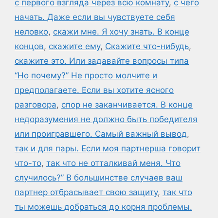
с первого взгляда через всю комнату
,
с чего
начать. Даже если вы чувствуете себя
неловко
,
скажи мне. Я хочу знать. В конце
концов
,
скажите ему
,
Скажите что-нибудь
,
скажите это. Или задавайте вопросы типа
“Но почему?” Не просто молчите и
предполагаете. Если вы хотите ясного
разговора
,
спор не заканчивается. В конце
недоразумения не должно быть победителя
или проигравшего. Самый важный вывод
,
так и для пары. Если моя партнерша говорит
что-то
,
так что не отталкивай меня. Что
случилось?” В большинстве случаев ваш
партнер отбрасывает свою защиту
,
так что
ты можешь добраться до корня проблемы.