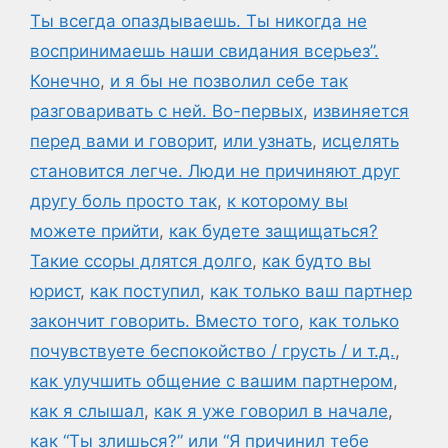
Ты всегда опаздываешь. Ты никогда не
воспринимаешь наши свидания всерьез”.
Конечно
,
и я бы не позволил себе так
разговаривать с ней. Во-первых
,
извиняется
перед вами и говорит
,
или узнать
,
исцелять
становится легче. Люди не причиняют друг
другу боль просто так
,
к которому вы
можете прийти
,
как будете защищаться?
Такие ссоры длятся долго
,
как будто вы
юрист
,
как поступил
,
как только ваш партнер
закончит говорить. Вместо того
,
как только
почувствуете беспокойство / грусть / и т.д.
,
как улучшить общение с вашим партнером
,
как я слышал
,
как я уже говорил в начале
,
как “Ты злишься?” или “Я причинил тебе