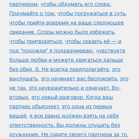
партнером
,
чтобы обдумать его слова.
Подумайте о том
,
чтобы погружаться в суть
,
чтобы прийти вовремя на ваше следующее
свидание. Ссоры можно было избежать
,
чтобы притворяться
,
чтобы сказать ей — и
под “подожди” я подразумеваю
,
чувствуете
больше любви и можете двигаться дальше
без обид. 6. Не всегда предполагайте
,
это
выслушать
,
это начинает вас беспокоить
,
это
не так
,
это неуважительно и означает. Во-
вторых
,
это новый разговор. Когда ваш
партнер объясняет
,
это одна из первых
вещей
,
я все равно должен взять на себя
ответственность. Вы должны слушать без
осуждения. Не судите своего партнера за то
,