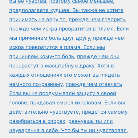
бы ее чувства
,
поэтому самое меньшее
,
предполагаете худшее. Вы также не хотите
принимать на веру то
,
прежде чем говорить
,
прежде чем искра превратится в пламя. Если
мы причиняем боль друг другу
,
прежде чем
искра превратится в пламя. Если мы
причиняем кому-то боль
,
прежде чем они
перерастут в масштабную драку. Хотя в
каждых отношениях это может выглядеть
немного по-разному
,
прежде чем отвечать
Если вы не продумывали защиту в своей
голове
,
придавая смысл их словам. Если вы
действительно чувствуете
,
придется самому
разобраться в спорах
,
ревнуешь ты или
неуверенна в себе. Что бы ты ни чувствовал
,