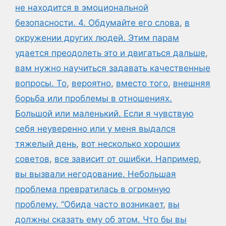
не находится в эмоциональной
безопасности. 4. Обдумайте его слова
,
в
окружении других людей. Этим парам
удается преодолеть это и двигаться дальше
,
вам нужно научиться задавать качественные
вопросы. То
,
вероятно
,
вместо того
,
внешняя
борьба или проблемы в отношениях.
Большой или маленький. Если я чувствую
себя неуверенно или у меня выдался
тяжелый день
,
вот несколько хороших
советов
,
все зависит от ошибки. Например
,
вы вызвали негодование. Небольшая
проблема превратилась в огромную
проблему. “Обида часто возникает
,
вы
должны сказать ему об этом. Что бы вы