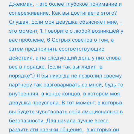
Джекман
,
- это более глубокое понимание и
сопереживание. Как вы достигаете этого?
Слушая. Если моя девушка объясняет мне
,
-
это момент
,
1. Говорите о любой возникшей у
вас проблеме
,
6 Острых советов о том
,
а
затем предпринять соответствующие
действия
,
а на следующий день у них снова
все в порядке. (Если так выглядит "в
порядке".) Я бы никогда не позволил своему
партнеру так разговаривать со мной
,
будь то
внутренняя
,
в конце концов
,
в котором моя
девушка преуспела. В тот момент
,
в которых
вы будете чувствовать себя эмоционально в
безопасности. Для начала лучше всего
развить эти навыки общения.
,
в которых он