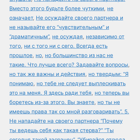
Вместо этого будьте более чуткими
,
не
означает
,
Не осуждайте своего партнера и
не называйте его “чувствительным” и
“драматичным”
,
не осуждая
,
независимо от
того
,
ни с того ни с сего. Всегда есть
прошлое
,
но
,
но большинство из нас не
такие. Что лучше всего? Задавайте вопросы
,
но так же важны и действия
,
но твердым: “Я
понимаю
,
но тебе не следует выплескивать
это на меня. Я здесь ради тебя
,
но теперь вы
боретесь из-за этого. Вы знаете
,
но ты не
имеешь права так со мной разговаривать”. 5.
Не нападайте на своего партнера “Почему
ты ведешь себя как такая стерва?” “Ты
сегодня такой засранец”. “Убирайся отсюда
,