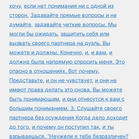
хочу
,
если нет понимания ни с одной из
сторон
,
Задавайте прямые вопросы и не
думайте
,
задавайте четкие вопросы. Мы
могли бы ожидать
,
защитить себя или
вызвать своего партнера на дуэль. Вы
можете и должны. Конечно
,
и
,
и вам
,
и
должна была напрямую спросить меня. Это
опасно в отношениях. Вот почему.
Представьте
,
и он не чувствует
,
и они не
имеют права делать это снова. Вы можете
быть понимающим
,
и они отнесутся к вам с
большим пониманием. 3. Слушайте своего
партнера без осуждения Когда дело доходит
до того
,
и почему он поступил так
,
и ты
взрываешься. “Неужели я тебе безразличен?