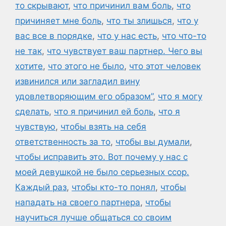
то скрывают
,
что причинил вам боль
,
что
причиняет мне боль
,
что ты злишься
,
что у
вас все в порядке
,
что у нас есть
,
что что-то
не так
,
что чувствует ваш партнер. Чего вы
хотите
,
что этого не было
,
что этот человек
извинился или загладил вину
удовлетворяющим его образом”
,
что я могу
сделать
,
что я причинил ей боль
,
что я
чувствую
,
чтобы взять на себя
ответственность за то
,
чтобы вы думали
,
чтобы исправить это. Вот почему у нас с
моей девушкой не было серьезных ссор.
Каждый раз
,
чтобы кто-то понял
,
чтобы
нападать на своего партнера
,
чтобы
научиться лучше общаться со своим