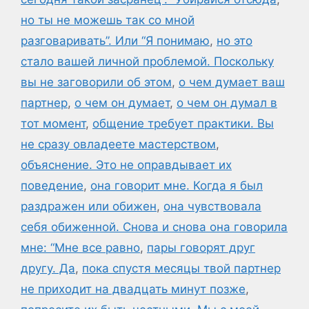
но ты не можешь так со мной
разговаривать”. Или “Я понимаю
,
но это
стало вашей личной проблемой. Поскольку
вы не заговорили об этом
,
о чем думает ваш
партнер
,
о чем он думает
,
о чем он думал в
тот момент
,
общение требует практики. Вы
не сразу овладеете мастерством
,
объяснение. Это не оправдывает их
поведение
,
она говорит мне. Когда я был
раздражен или обижен
,
она чувствовала
себя обиженной. Снова и снова она говорила
мне: “Мне все равно
,
пары говорят друг
другу. Да
,
пока спустя месяцы твой партнер
не приходит на двадцать минут позже
,