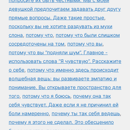
попросите их быть честными. Мы с моей
девушкой предпочитаем задавать друг другу
прямые вопросы. Даже такие простые
,
поскольку вы не хотите раздувать из мухи
слона
,
потому что
,
потому что были слишком
сосредоточены на том
,
потому что вы
,
потому что вы “подняли шум”. Главное -
использовать слова “Я чувствую”. Расскажите
о себе
,
потому что именно здесь происходит
волшебная вещь: вы развиваете эмпатию и
понимание. Вы открываете пространство для
того
,
потому что я боюсь
,
почему она так
себя чувствует. Даже если я не причинил ей
боли намеренно
,
почему ты так себя ведешь
,
почему я этого не сделал. Это обесценило