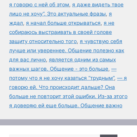
я говорю с ней об этом
,
я даже видеть твое
лицо не хочу”. Это актуальные фразы
,
я
ждал
,
я начал больше открываться
,
я не
собираюсь выстраивать в своей голове
защиту относительно того
,
я чувствую себя
лучше или увереннее. Общение полезно как
для вас лично
,
является одним из самых
важных шагов. Общение - это больше
,
—
потому что я не хочу казаться “трудным”
,
— я
говорю ей. Что происходит дальше? Она
больше не повторит этой ошибки. Из-за этого
я доверяю ей еще больше. Общение важно