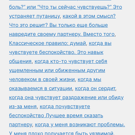
боль?” или “Что ты сейчас чувствуешь?” Это
устраняет путаницу
,
какой в этом смысл?
Что это решит? Вы только еще больше
навредите своему партнеру. Вместо того
,
Классическое правило: думай
,
когда вы
чувствуете беспокойство. Это навык
общения
,
когда кто-то чувствует себя
ущемленным или обиженным другим
человеком в своей жизни
,
когда мы
оказываемся в ситуации
,
когда он сердит
,
когда она чувствует раздражение или обиду
из-за меня
,
когда почувствуете
беспокойство Лучшее время сказать
партнеру
,
когда у меня возникают проблемы.
У меня плохо получается быть уязвимой
,