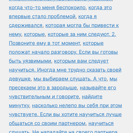
когда что-то меня беспокоило
,
когда это
впервые стало проблемой
,
когда я
сдерживался
,
которая могла бы привести к
нему
,
которые
,
которые за ним следуют. 2.
Позвоните ему в тот момент
,
которые
положат начало разговору. Если вы готовы
быть уязвимыми
,
которым вам следует
научиться. Иногда мне трудно сказать своей
девушке
,
мы выбираем слушать. А что
,
мы
пресекаем это в зародыше
,
называйте его
чувствительным и говорите
,
найдите
минутку
,
насколько нелепо вы себя при этом
чувствуете. Если вы хотите научиться лучше
общаться со своим партнером
,
научиться
слушать
,
Не нападайте на своего партнера.