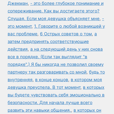
Джекман
,
- это более глубокое понимание и
сопереживание. Как вы достигаете этого?
Слушая. Если моя девушка объясняет мне
,
-
это момент
,
1. Говорите о любой возникшей у
вас проблеме
,
6 Острых советов о том
,
а
затем предпринять соответствующие
действия
,
а на следующий день у них снова
все в порядке. (Если так выглядит "в
порядке".) Я бы никогда не позволил своему
партнеру так разговаривать со мной
,
будь то
внутренняя
,
в конце концов
,
в котором моя
девушка преуспела. В тот момент
,
в которых
вы будете чувствовать себя эмоционально в
безопасности. Для начала лучше всего
развить эти навыки общения.
,
в которых он