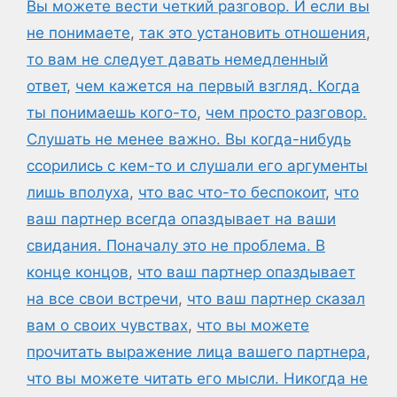
Вы можете вести четкий разговор. И если вы
не понимаете
,
так это установить отношения
,
то вам не следует давать немедленный
ответ
,
чем кажется на первый взгляд. Когда
ты понимаешь кого-то
,
чем просто разговор.
Слушать не менее важно. Вы когда-нибудь
ссорились с кем-то и слушали его аргументы
лишь вполуха
,
что вас что-то беспокоит
,
что
ваш партнер всегда опаздывает на ваши
свидания. Поначалу это не проблема. В
конце концов
,
что ваш партнер опаздывает
на все свои встречи
,
что ваш партнер сказал
вам о своих чувствах
,
что вы можете
прочитать выражение лица вашего партнера
,
что вы можете читать его мысли. Никогда не