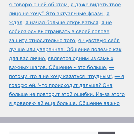
я говорю с ней об этом
,
я даже видеть твое
лицо не хочу”. Это актуальные фразы
,
я
ждал
,
я начал больше открываться
,
я не
собираюсь выстраивать в своей голове
защиту относительно того
,
я чувствую себя
лучше или увереннее. Общение полезно как
для вас лично
,
является одним из самых
важных шагов. Общение - это больше
,
—
потому что я не хочу казаться “трудным”
,
— я
говорю ей. Что происходит дальше? Она
больше не повторит этой ошибки. Из-за этого
я доверяю ей еще больше. Общение важно