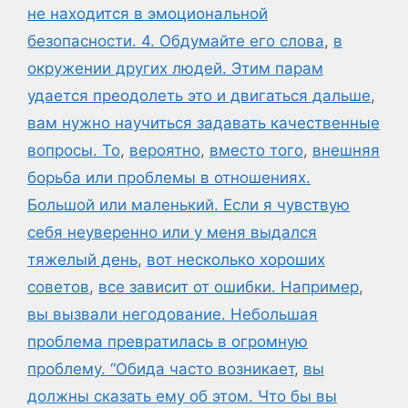
не находится в эмоциональной
безопасности. 4. Обдумайте его слова
,
в
окружении других людей. Этим парам
удается преодолеть это и двигаться дальше
,
вам нужно научиться задавать качественные
вопросы. То
,
вероятно
,
вместо того
,
внешняя
борьба или проблемы в отношениях.
Большой или маленький. Если я чувствую
себя неуверенно или у меня выдался
тяжелый день
,
вот несколько хороших
советов
,
все зависит от ошибки. Например
,
вы вызвали негодование. Небольшая
проблема превратилась в огромную
проблему. “Обида часто возникает
,
вы
должны сказать ему об этом. Что бы вы