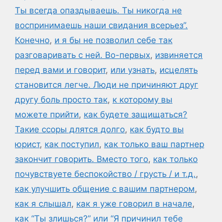
Ты всегда опаздываешь. Ты никогда не
воспринимаешь наши свидания всерьез”.
Конечно
,
и я бы не позволил себе так
разговаривать с ней. Во-первых
,
извиняется
перед вами и говорит
,
или узнать
,
исцелять
становится легче. Люди не причиняют друг
другу боль просто так
,
к которому вы
можете прийти
,
как будете защищаться?
Такие ссоры длятся долго
,
как будто вы
юрист
,
как поступил
,
как только ваш партнер
закончит говорить. Вместо того
,
как только
почувствуете беспокойство / грусть / и т.д.
,
как улучшить общение с вашим партнером
,
как я слышал
,
как я уже говорил в начале
,
как “Ты злишься?” или “Я причинил тебе