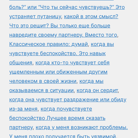
боль?” или “Что ты сейчас чувствуешь?” Это
устраняет путаницу
,
какой в этом смысл?
Что это решит? Вы только еще больше
навредите своему партнеру. Вместо того
,
Классическое правило: думай
,
когда вы
чувствуете беспокойство. Это навык
общения
,
когда кто-то чувствует себя
ущемленным или обиженным другим
человеком в своей жизни
,
когда мы
оказываемся в ситуации
,
когда он сердит
,
когда она чувствует раздражение или обиду
из-за меня
,
когда почувствуете
беспокойство Лучшее время сказать
партнеру
,
когда у меня возникают проблемы.
У меня плохо получается быть уязвимой
,