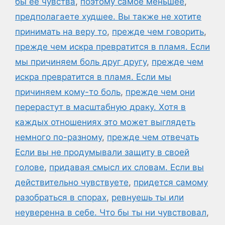
бы ее чувства
,
поэтому самое меньшее
,
предполагаете худшее. Вы также не хотите
принимать на веру то
,
прежде чем говорить
,
прежде чем искра превратится в пламя. Если
мы причиняем боль друг другу
,
прежде чем
искра превратится в пламя. Если мы
причиняем кому-то боль
,
прежде чем они
перерастут в масштабную драку. Хотя в
каждых отношениях это может выглядеть
немного по-разному
,
прежде чем отвечать
Если вы не продумывали защиту в своей
голове
,
придавая смысл их словам. Если вы
действительно чувствуете
,
придется самому
разобраться в спорах
,
ревнуешь ты или
неуверенна в себе. Что бы ты ни чувствовал
,