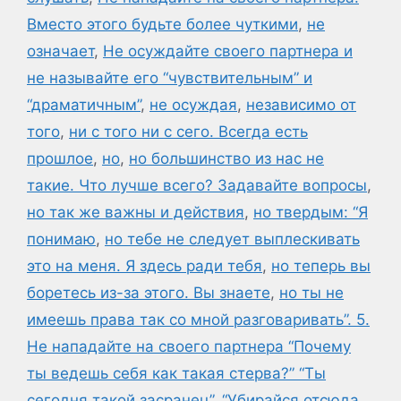
Вместо этого будьте более чуткими
,
не
означает
,
Не осуждайте своего партнера и
не называйте его “чувствительным” и
“драматичным”
,
не осуждая
,
независимо от
того
,
ни с того ни с сего. Всегда есть
прошлое
,
но
,
но большинство из нас не
такие. Что лучше всего? Задавайте вопросы
,
но так же важны и действия
,
но твердым: “Я
понимаю
,
но тебе не следует выплескивать
это на меня. Я здесь ради тебя
,
но теперь вы
боретесь из-за этого. Вы знаете
,
но ты не
имеешь права так со мной разговаривать”. 5.
Не нападайте на своего партнера “Почему
ты ведешь себя как такая стерва?” “Ты
сегодня такой засранец”. “Убирайся отсюда
,