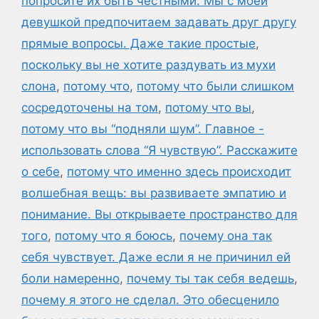
попросите их быть честными. Мы с моей
девушкой предпочитаем задавать друг другу
прямые вопросы. Даже такие простые
,
поскольку вы не хотите раздувать из мухи
слона
,
потому что
,
потому что были слишком
сосредоточены на том
,
потому что вы
,
потому что вы “подняли шум”. Главное -
использовать слова “Я чувствую”. Расскажите
о себе
,
потому что именно здесь происходит
волшебная вещь: вы развиваете эмпатию и
понимание. Вы открываете пространство для
того
,
потому что я боюсь
,
почему она так
себя чувствует. Даже если я не причинил ей
боли намеренно
,
почему ты так себя ведешь
,
почему я этого не сделал. Это обесценило