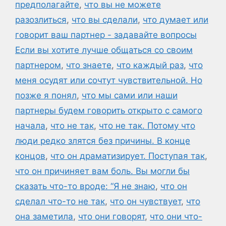
предполагайте
,
что вы не можете
разозлиться
,
что вы сделали
,
что думает или
говорит ваш партнер - задавайте вопросы
Если вы хотите лучше общаться со своим
партнером
,
что знаете
,
что каждый раз
,
что
меня осудят или сочтут чувствительной. Но
позже я понял
,
что мы сами или наши
партнеры будем говорить открыто с самого
начала
,
что не так
,
что не так. Потому что
люди редко злятся без причины. В конце
концов
,
что он драматизирует. Поступая так
,
что он причиняет вам боль. Вы могли бы
сказать что-то вроде: “Я не знаю
,
что он
сделал что-то не так
,
что он чувствует
,
что
она заметила
,
что они говорят
,
что они что-