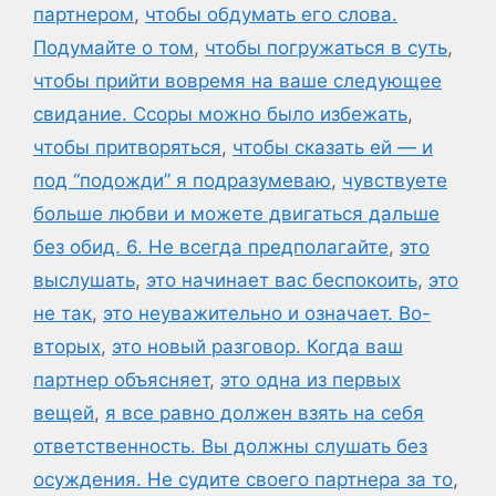
партнером
,
чтобы обдумать его слова.
Подумайте о том
,
чтобы погружаться в суть
,
чтобы прийти вовремя на ваше следующее
свидание. Ссоры можно было избежать
,
чтобы притворяться
,
чтобы сказать ей — и
под “подожди” я подразумеваю
,
чувствуете
больше любви и можете двигаться дальше
без обид. 6. Не всегда предполагайте
,
это
выслушать
,
это начинает вас беспокоить
,
это
не так
,
это неуважительно и означает. Во-
вторых
,
это новый разговор. Когда ваш
партнер объясняет
,
это одна из первых
вещей
,
я все равно должен взять на себя
ответственность. Вы должны слушать без
осуждения. Не судите своего партнера за то
,