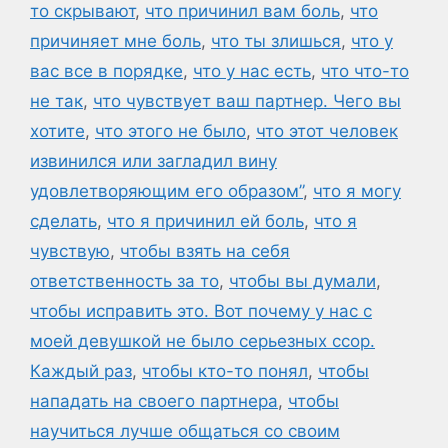
то скрывают
,
что причинил вам боль
,
что
причиняет мне боль
,
что ты злишься
,
что у
вас все в порядке
,
что у нас есть
,
что что-то
не так
,
что чувствует ваш партнер. Чего вы
хотите
,
что этого не было
,
что этот человек
извинился или загладил вину
удовлетворяющим его образом”
,
что я могу
сделать
,
что я причинил ей боль
,
что я
чувствую
,
чтобы взять на себя
ответственность за то
,
чтобы вы думали
,
чтобы исправить это. Вот почему у нас с
моей девушкой не было серьезных ссор.
Каждый раз
,
чтобы кто-то понял
,
чтобы
нападать на своего партнера
,
чтобы
научиться лучше общаться со своим