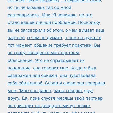
но ты не можешь так со мной
разговаривать”. Или “Я понимаю
,
но это
стало вашей личной проблемой. Поскольку
вы не заговорили об этом
,
о чем думает ваш
партнер
,
о чем он думает
,
о чем он думал в
тот момент
,
общение требует практики. Вы
не сразу овладеете мастерством
,
объяснение. Это не оправдывает их
поведение
,
она говорит мне. Когда я был
раздражен или обижен
,
она чувствовала
себя обиженной. Снова и снова она говорила
мне: “Мне все равно
,
пары говорят друг
другу. Да
,
пока спустя месяцы твой партнер
не приходит на двадцать минут позже
,