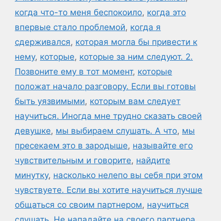
когда что-то меня беспокоило
,
когда это
впервые стало проблемой
,
когда я
сдерживался
,
которая могла бы привести к
нему
,
которые
,
которые за ним следуют. 2.
Позвоните ему в тот момент
,
которые
положат начало разговору. Если вы готовы
быть уязвимыми
,
которым вам следует
научиться. Иногда мне трудно сказать своей
девушке
,
мы выбираем слушать. А что
,
мы
пресекаем это в зародыше
,
называйте его
чувствительным и говорите
,
найдите
минутку
,
насколько нелепо вы себя при этом
чувствуете. Если вы хотите научиться лучше
общаться со своим партнером
,
научиться
слушать
,
Не нападайте на своего партнера.