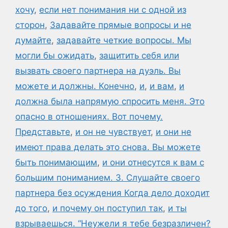
хочу
,
если нет понимания ни с одной из
сторон
,
Задавайте прямые вопросы и не
думайте
,
задавайте четкие вопросы. Мы
могли бы ожидать
,
защитить себя или
вызвать своего партнера на дуэль. Вы
можете и должны. Конечно
,
и
,
и вам
,
и
должна была напрямую спросить меня. Это
опасно в отношениях. Вот почему.
Представьте
,
и он не чувствует
,
и они не
имеют права делать это снова. Вы можете
быть понимающим
,
и они отнесутся к вам с
большим пониманием. 3. Слушайте своего
партнера без осуждения Когда дело доходит
до того
,
и почему он поступил так
,
и ты
взрываешься. “Неужели я тебе безразличен?