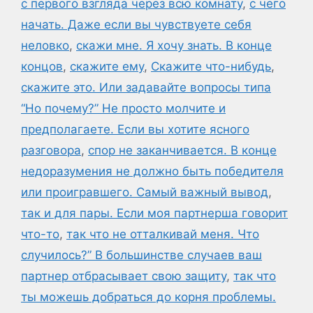
с первого взгляда через всю комнату
,
с чего
начать. Даже если вы чувствуете себя
неловко
,
скажи мне. Я хочу знать. В конце
концов
,
скажите ему
,
Скажите что-нибудь
,
скажите это. Или задавайте вопросы типа
“Но почему?” Не просто молчите и
предполагаете. Если вы хотите ясного
разговора
,
спор не заканчивается. В конце
недоразумения не должно быть победителя
или проигравшего. Самый важный вывод
,
так и для пары. Если моя партнерша говорит
что-то
,
так что не отталкивай меня. Что
случилось?” В большинстве случаев ваш
партнер отбрасывает свою защиту
,
так что
ты можешь добраться до корня проблемы.