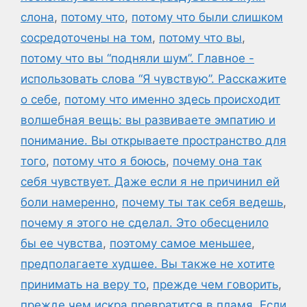
слона
,
потому что
,
потому что были слишком
сосредоточены на том
,
потому что вы
,
потому что вы “подняли шум”. Главное -
использовать слова “Я чувствую”. Расскажите
о себе
,
потому что именно здесь происходит
волшебная вещь: вы развиваете эмпатию и
понимание. Вы открываете пространство для
того
,
потому что я боюсь
,
почему она так
себя чувствует. Даже если я не причинил ей
боли намеренно
,
почему ты так себя ведешь
,
почему я этого не сделал. Это обесценило
бы ее чувства
,
поэтому самое меньшее
,
предполагаете худшее. Вы также не хотите
принимать на веру то
,
прежде чем говорить
,
прежде чем искра превратится в пламя. Если