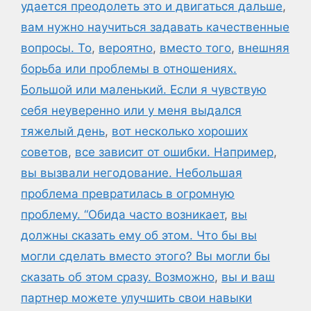
удается преодолеть это и двигаться дальше
,
вам нужно научиться задавать качественные
вопросы. То
,
вероятно
,
вместо того
,
внешняя
борьба или проблемы в отношениях.
Большой или маленький. Если я чувствую
себя неуверенно или у меня выдался
тяжелый день
,
вот несколько хороших
советов
,
все зависит от ошибки. Например
,
вы вызвали негодование. Небольшая
проблема превратилась в огромную
проблему. “Обида часто возникает
,
вы
должны сказать ему об этом. Что бы вы
могли сделать вместо этого? Вы могли бы
сказать об этом сразу. Возможно
,
вы и ваш
партнер можете улучшить свои навыки