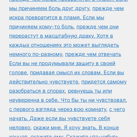
мы причиняем боль друг другу
,
прежде чем
искра превратится в пламя. Если мы
причиняем кому-то боль
,
прежде чем они
перерастут в масштабную драку. Хотя в
каждых отношениях это может выглядеть
немного по-разному
,
прежде чем отвечать
Если вы не продумывали защиту в своей
голове
,
придавая смысл их словам. Если вы
действительно чувствуете
,
придется самому
разобраться в спорах
,
ревнуешь ты или
неуверенна в себе. Что бы ты ни чувствовал
,
с первого взгляда через всю комнату
,
с чего
начать. Даже если вы чувствуете себя
неловко
,
скажи мне. Я хочу знать. В конце
концов
,
скажите ему
,
Скажите что-нибудь
,