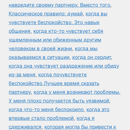
навредите своему партнеру. Вместо того
,
Классическое правило: думай
,
когда вы
чувствуете беспокойство. Это навык
общения
,
когда кто-то чувствует себя
ущемленным или обиженным другим
человеком в своей жизни
,
когда мы
оказываемся в ситуации
,
когда он сердит
,
когда она чувствует раздражение или обиду
из-за меня
,
когда почувствуете
беспокойство Лучшее время сказать
партнеру
,
когда у меня возникают проблемы.
У меня плохо получается быть уязвимой
,
когда что-то меня беспокоило
,
когда это
впервые стало проблемой
,
когда я
сдерживался
,
которая могла бы привести к