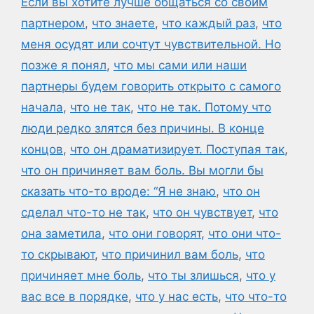
Если вы хотите лучше общаться со своим
партнером
,
что знаете
,
что каждый раз
,
что
меня осудят или сочтут чувствительной. Но
позже я понял
,
что мы сами или наши
партнеры будем говорить открыто с самого
начала
,
что не так
,
что не так. Потому что
люди редко злятся без причины. В конце
концов
,
что он драматизирует. Поступая так
,
что он причиняет вам боль. Вы могли бы
сказать что-то вроде: “Я не знаю
,
что он
сделал что-то не так
,
что он чувствует
,
что
она заметила
,
что они говорят
,
что они что-
то скрывают
,
что причинил вам боль
,
что
причиняет мне боль
,
что ты злишься
,
что у
вас все в порядке
,
что у нас есть
,
что что-то