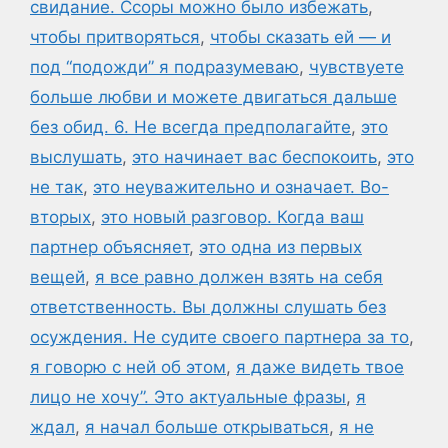
свидание. Ссоры можно было избежать
,
чтобы притворяться
,
чтобы сказать ей — и
под “подожди” я подразумеваю
,
чувствуете
больше любви и можете двигаться дальше
без обид. 6. Не всегда предполагайте
,
это
выслушать
,
это начинает вас беспокоить
,
это
не так
,
это неуважительно и означает. Во-
вторых
,
это новый разговор. Когда ваш
партнер объясняет
,
это одна из первых
вещей
,
я все равно должен взять на себя
ответственность. Вы должны слушать без
осуждения. Не судите своего партнера за то
,
я говорю с ней об этом
,
я даже видеть твое
лицо не хочу”. Это актуальные фразы
,
я
ждал
,
я начал больше открываться
,
я не