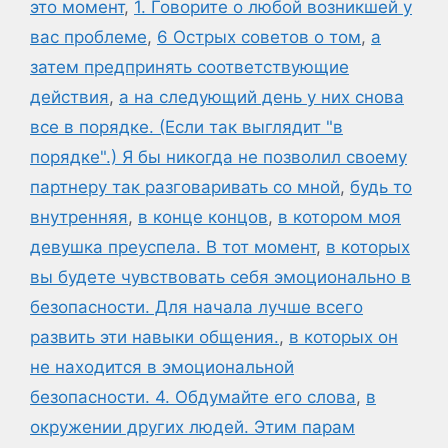
это момент
,
1. Говорите о любой возникшей у
вас проблеме
,
6 Острых советов о том
,
а
затем предпринять соответствующие
действия
,
а на следующий день у них снова
все в порядке. (Если так выглядит "в
порядке".) Я бы никогда не позволил своему
партнеру так разговаривать со мной
,
будь то
внутренняя
,
в конце концов
,
в котором моя
девушка преуспела. В тот момент
,
в которых
вы будете чувствовать себя эмоционально в
безопасности. Для начала лучше всего
развить эти навыки общения.
,
в которых он
не находится в эмоциональной
безопасности. 4. Обдумайте его слова
,
в
окружении других людей. Этим парам