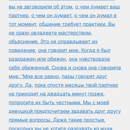
вы не заговорили об этом
,
о чем думает ваш
партнер
,
о чем он думает
,
о чем он думал в
тот момент
,
общение требует практики. Вы
не сразу овладеете мастерством
,
объяснение. Это не оправдывает их
поведение
,
она говорит мне. Когда я был
раздражен или обижен
,
она чувствовала
себя обиженной. Снова и снова она говорила
мне: “Мне все равно
,
пары говорят друг
другу. Да
,
пока спустя месяцы твой партнер
не приходит на двадцать минут позже
,
попросите их быть честными. Мы с моей
девушкой предпочитаем задавать друг другу
прямые вопросы. Даже такие простые
,
поскольку вы не хотите раздувать из мухи