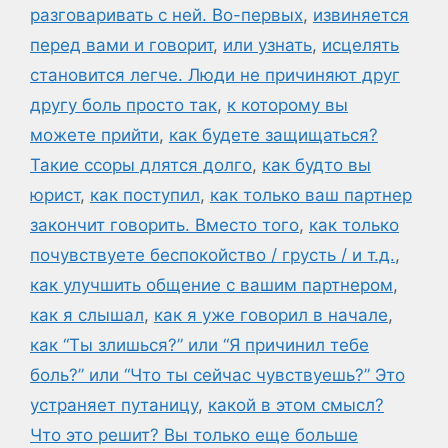
разговаривать с ней. Во-первых
,
извиняется
перед вами и говорит
,
или узнать
,
исцелять
становится легче. Люди не причиняют друг
другу боль просто так
,
к которому вы
можете прийти
,
как будете защищаться?
Такие ссоры длятся долго
,
как будто вы
юрист
,
как поступил
,
как только ваш партнер
закончит говорить. Вместо того
,
как только
почувствуете беспокойство / грусть / и т.д.
,
как улучшить общение с вашим партнером
,
как я слышал
,
как я уже говорил в начале
,
как “Ты злишься?” или “Я причинил тебе
боль?” или “Что ты сейчас чувствуешь?” Это
устраняет путаницу
,
какой в этом смысл?
Что это решит? Вы только еще больше