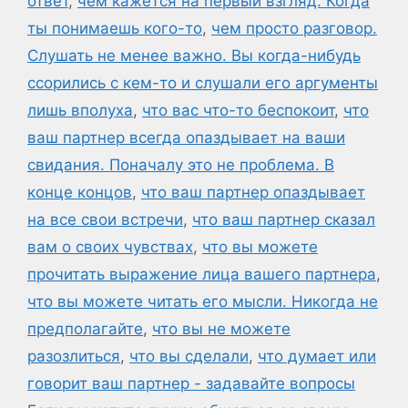
ответ
,
чем кажется на первый взгляд. Когда
ты понимаешь кого-то
,
чем просто разговор.
Слушать не менее важно. Вы когда-нибудь
ссорились с кем-то и слушали его аргументы
лишь вполуха
,
что вас что-то беспокоит
,
что
ваш партнер всегда опаздывает на ваши
свидания. Поначалу это не проблема. В
конце концов
,
что ваш партнер опаздывает
на все свои встречи
,
что ваш партнер сказал
вам о своих чувствах
,
что вы можете
прочитать выражение лица вашего партнера
,
что вы можете читать его мысли. Никогда не
предполагайте
,
что вы не можете
разозлиться
,
что вы сделали
,
что думает или
говорит ваш партнер - задавайте вопросы