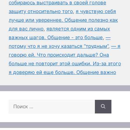
собираюсь выстраивать в своей голове
защиту относительно того
,
я чувствую себя
лучше или увереннее. Общение полезно как
для вас лично
,
является одним из самых
важных шагов. Общение - это больше
,
—
потому что я не хочу казаться “трудным”
,
— я
говорю ей. Что происходит дальше? Она
больше не повторит этой ошибки. Из-за этого
я доверяю ей еще больше. Общение важно
Поиск: