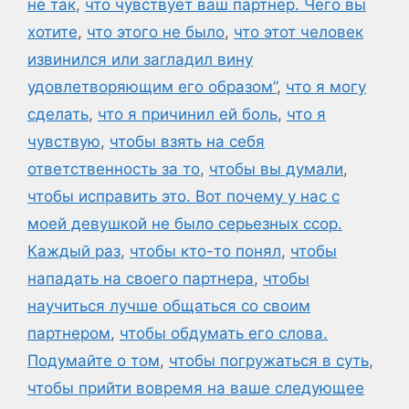
не так
,
что чувствует ваш партнер. Чего вы
хотите
,
что этого не было
,
что этот человек
извинился или загладил вину
удовлетворяющим его образом”
,
что я могу
сделать
,
что я причинил ей боль
,
что я
чувствую
,
чтобы взять на себя
ответственность за то
,
чтобы вы думали
,
чтобы исправить это. Вот почему у нас с
моей девушкой не было серьезных ссор.
Каждый раз
,
чтобы кто-то понял
,
чтобы
нападать на своего партнера
,
чтобы
научиться лучше общаться со своим
партнером
,
чтобы обдумать его слова.
Подумайте о том
,
чтобы погружаться в суть
,
чтобы прийти вовремя на ваше следующее