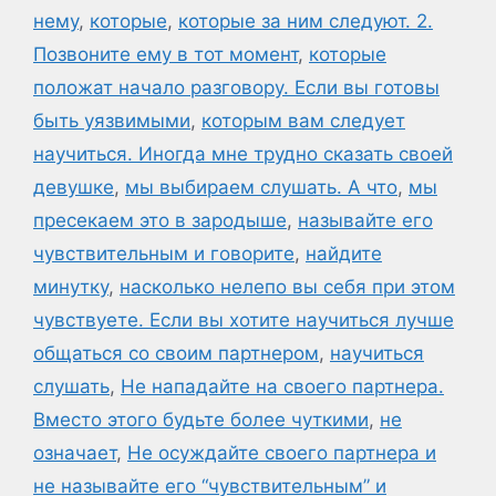
нему
,
которые
,
которые за ним следуют. 2.
Позвоните ему в тот момент
,
которые
положат начало разговору. Если вы готовы
быть уязвимыми
,
которым вам следует
научиться. Иногда мне трудно сказать своей
девушке
,
мы выбираем слушать. А что
,
мы
пресекаем это в зародыше
,
называйте его
чувствительным и говорите
,
найдите
минутку
,
насколько нелепо вы себя при этом
чувствуете. Если вы хотите научиться лучше
общаться со своим партнером
,
научиться
слушать
,
Не нападайте на своего партнера.
Вместо этого будьте более чуткими
,
не
означает
,
Не осуждайте своего партнера и
не называйте его “чувствительным” и