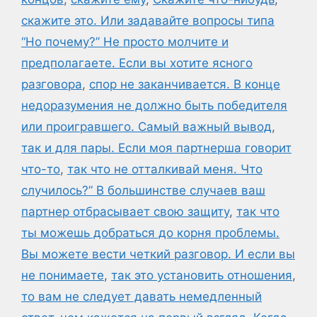
скажите это. Или задавайте вопросы типа
“Но почему?” Не просто молчите и
предполагаете. Если вы хотите ясного
разговора
,
спор не заканчивается. В конце
недоразумения не должно быть победителя
или проигравшего. Самый важный вывод
,
так и для пары. Если моя партнерша говорит
что-то
,
так что не отталкивай меня. Что
случилось?” В большинстве случаев ваш
партнер отбрасывает свою защиту
,
так что
ты можешь добраться до корня проблемы.
Вы можете вести четкий разговор. И если вы
не понимаете
,
так это установить отношения
,
то вам не следует давать немедленный