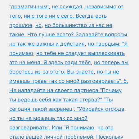
“драматичным”
,
не осуждая
,
независимо от
того
,
ни с того ни с сего. Всегда есть
прошлое
,
но
,
но большинство из нас не
такие. Что лучше всего? Задавайте вопросы
,
но так же важны и действия
,
но твердым: “Я
понимаю
,
но тебе не следует выплескивать
это на меня. Я здесь ради тебя
,
но теперь вы
боретесь из-за этого. Вы знаете
,
но ты не
имеешь права так со мной разговаривать”. 5.
Не нападайте на своего партнера “Почему
ты ведешь себя как такая стерва?” “Ты
сегодня такой засранец”. “Убирайся отсюда
,
но ты не можешь так со мной
разговаривать”. Или “Я понимаю
,
но это
стало вашей личной проблемой. Поскольку