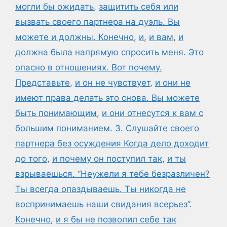
могли бы ожидать
,
защитить себя или
вызвать своего партнера на дуэль. Вы
можете и должны. Конечно
,
и
,
и вам
,
и
должна была напрямую спросить меня. Это
опасно в отношениях. Вот почему.
Представьте
,
и он не чувствует
,
и они не
имеют права делать это снова. Вы можете
быть понимающим
,
и они отнесутся к вам с
большим пониманием. 3. Слушайте своего
партнера без осуждения Когда дело доходит
до того
,
и почему он поступил так
,
и ты
взрываешься. “Неужели я тебе безразличен?
Ты всегда опаздываешь. Ты никогда не
воспринимаешь наши свидания всерьез”.
Конечно
,
и я бы не позволил себе так