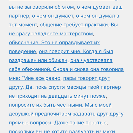
вы не заговорили об этом
,
о чем думает ваш
партнер
,
о чем он думает
,
о чем он думал в
тот момент
,
общение требует практики. Вы
не сразу овладеете мастерством
,
объяснение. Это не оправдывает их
поведение
,
она говорит мне. Когда я был
раздражен или обижен
,
она чувствовала
себя обиженной. Снова и снова она говорила
мне: “Мне все равно
,
пары говорят друг
другу. Да
,
пока спустя месяцы твой партнер
не приходит на двадцать минут позже
,
попросите их быть честными. Мы с моей
девушкой предпочитаем задавать друг другу
прямые вопросы. Даже такие простые
,
поскольку вы не хотите раздувать из мухи