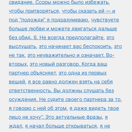
свидание. Ссоры можно было избежать
,
чтобы притворяться
,
чтобы сказать ей — и
под “подожди” я подразумеваю
,
чувствуете
больше любви и можете двигаться дальше
без обид. 6. Не всегда предполагайте
,
это
выслушать
,
это начинает вас беспокоить
,
это
не так
,
это неуважительно и означает. Во-
вторых
,
это новый разговор. Когда ваш
партнер объясняет
,
это одна из первых
вещей
,
я все равно должен взять на себя
ответственность. Вы должны слушать без
осуждения. Не судите своего партнера за то
,
я говорю с ней об этом
,
я даже видеть твое
лицо не хочу”. Это актуальные фразы
,
я
ждал
,
я начал больше открываться
,
я не