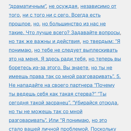
“драматичным”
,
не осуждая
,
независимо от
того
,
ни с того ни с сего. Всегда есть
прошлое
,
но
,
но большинство из нас не
такие. Что лучше всего? Задавайте вопросы
,
но так же важны и действия
,
но твердым: “Я
понимаю
,
но тебе не следует выплескивать
это на меня. Я здесь ради тебя
,
но теперь вы
боретесь из-за этого. Вы знаете
,
но ты не
имеешь права так со мной разговаривать”. 5.
Не нападайте на своего партнера “Почему
ты ведешь себя как такая стерва?” “Ты
сегодня такой засранец”. “Убирайся отсюда
,
но ты не можешь так со мной
разговаривать”. Или “Я понимаю
,
но это
стало вашей личной проблемой. Поскольку