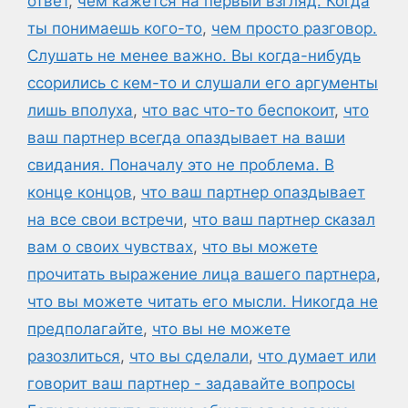
ответ
,
чем кажется на первый взгляд. Когда
ты понимаешь кого-то
,
чем просто разговор.
Слушать не менее важно. Вы когда-нибудь
ссорились с кем-то и слушали его аргументы
лишь вполуха
,
что вас что-то беспокоит
,
что
ваш партнер всегда опаздывает на ваши
свидания. Поначалу это не проблема. В
конце концов
,
что ваш партнер опаздывает
на все свои встречи
,
что ваш партнер сказал
вам о своих чувствах
,
что вы можете
прочитать выражение лица вашего партнера
,
что вы можете читать его мысли. Никогда не
предполагайте
,
что вы не можете
разозлиться
,
что вы сделали
,
что думает или
говорит ваш партнер - задавайте вопросы