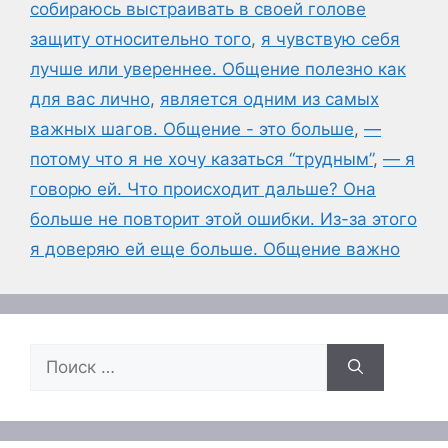
собираюсь выстраивать в своей голове
защиту относительно того
,
я чувствую себя
лучше или увереннее. Общение полезно как
для вас лично
,
является одним из самых
важных шагов. Общение - это больше
,
—
потому что я не хочу казаться “трудным”
,
— я
говорю ей. Что происходит дальше? Она
больше не повторит этой ошибки. Из-за этого
я доверяю ей еще больше. Общение важно
Поиск: