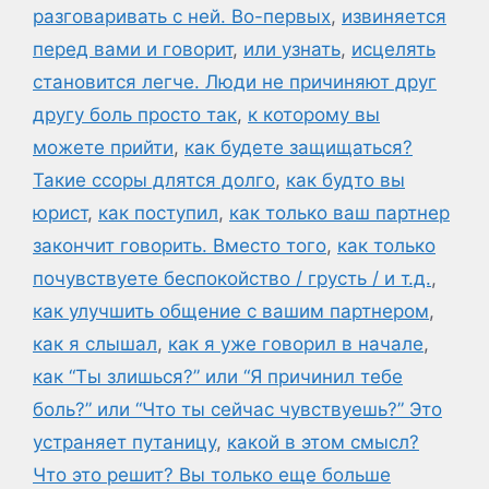
разговаривать с ней. Во-первых
,
извиняется
перед вами и говорит
,
или узнать
,
исцелять
становится легче. Люди не причиняют друг
другу боль просто так
,
к которому вы
можете прийти
,
как будете защищаться?
Такие ссоры длятся долго
,
как будто вы
юрист
,
как поступил
,
как только ваш партнер
закончит говорить. Вместо того
,
как только
почувствуете беспокойство / грусть / и т.д.
,
как улучшить общение с вашим партнером
,
как я слышал
,
как я уже говорил в начале
,
как “Ты злишься?” или “Я причинил тебе
боль?” или “Что ты сейчас чувствуешь?” Это
устраняет путаницу
,
какой в этом смысл?
Что это решит? Вы только еще больше