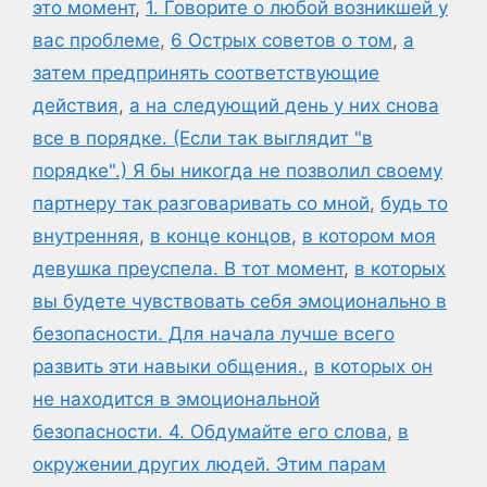
это момент
,
1. Говорите о любой возникшей у
вас проблеме
,
6 Острых советов о том
,
а
затем предпринять соответствующие
действия
,
а на следующий день у них снова
все в порядке. (Если так выглядит "в
порядке".) Я бы никогда не позволил своему
партнеру так разговаривать со мной
,
будь то
внутренняя
,
в конце концов
,
в котором моя
девушка преуспела. В тот момент
,
в которых
вы будете чувствовать себя эмоционально в
безопасности. Для начала лучше всего
развить эти навыки общения.
,
в которых он
не находится в эмоциональной
безопасности. 4. Обдумайте его слова
,
в
окружении других людей. Этим парам