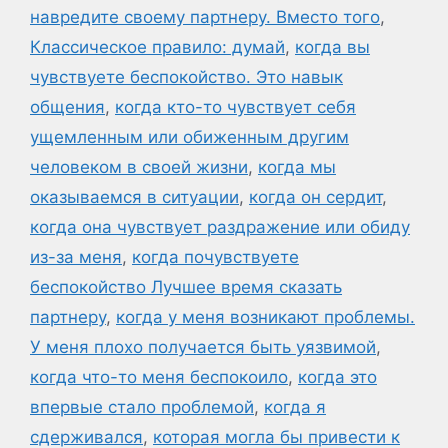
навредите своему партнеру. Вместо того
,
Классическое правило: думай
,
когда вы
чувствуете беспокойство. Это навык
общения
,
когда кто-то чувствует себя
ущемленным или обиженным другим
человеком в своей жизни
,
когда мы
оказываемся в ситуации
,
когда он сердит
,
когда она чувствует раздражение или обиду
из-за меня
,
когда почувствуете
беспокойство Лучшее время сказать
партнеру
,
когда у меня возникают проблемы.
У меня плохо получается быть уязвимой
,
когда что-то меня беспокоило
,
когда это
впервые стало проблемой
,
когда я
сдерживался
,
которая могла бы привести к