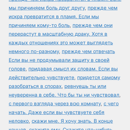
мы причиняем боль друг другу
,
прежде чем
искра превратится в пламя. Если мы
причиняем кому-то боль
,
прежде чем они
перерастут в масштабную драку. Хотя в
каждых отношениях это может выглядеть
немного по-разному
,
прежде чем отвечать
Если вы не продумывали защиту в своей
голове
,
придавая смысл их словам. Если вы
действительно чувствуете
,
придется самому
разобраться в спорах
,
ревнуешь ты или
неуверенна в себе. Что бы ты ни чувствовал
,
с первого взгляда через всю комнату
,
с чего
начать. Даже если вы чувствуете себя
неловко
,
скажи мне. Я хочу знать. В конце
концов
,
скажите ему
,
Скажите что-нибудь
,