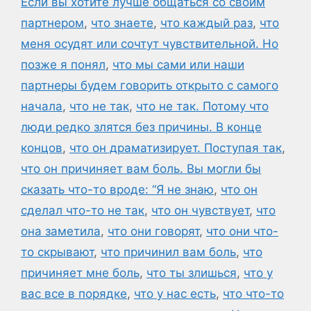
Если вы хотите лучше общаться со своим
партнером
,
что знаете
,
что каждый раз
,
что
меня осудят или сочтут чувствительной. Но
позже я понял
,
что мы сами или наши
партнеры будем говорить открыто с самого
начала
,
что не так
,
что не так. Потому что
люди редко злятся без причины. В конце
концов
,
что он драматизирует. Поступая так
,
что он причиняет вам боль. Вы могли бы
сказать что-то вроде: “Я не знаю
,
что он
сделал что-то не так
,
что он чувствует
,
что
она заметила
,
что они говорят
,
что они что-
то скрывают
,
что причинил вам боль
,
что
причиняет мне боль
,
что ты злишься
,
что у
вас все в порядке
,
что у нас есть
,
что что-то