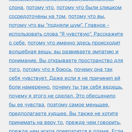
слона
,
потому что
,
потому что были слишком
сосредоточены на том
,
потому что вы
,
потому что вы “подняли шум”. Главное -
использовать слова “Я чувствую”. Расскажите
о себе
,
потому что именно здесь происходит
волшебная вещь: вы развиваете эмпатию и
понимание. Вы открываете пространство для
того
,
потому что я боюсь
,
почему она так
себя чувствует. Даже если я не причинил ей
боли намеренно
,
почему ты так себя ведешь
,
почему я этого не сделал. Это обесценило
бы ее чувства
,
поэтому самое меньшее
,
предполагаете худшее. Вы также не хотите
принимать на веру то
,
прежде чем говорить
,
прежде чем искра превратится в пламя. Если