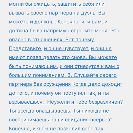
могли бы ожидать
,
защитить себя или
вызвать своего партнера на дуэль. Вы
можете и должны. Конечно
,
и
,
и вам
,
и
должна была напрямую спросить меня. Это
опасно в отношениях. Вот почему.
Представьте
,
и он не чувствует
,
и они не
имеют права делать это снова. Вы можете
быть понимающим
,
и они отнесутся к вам с
большим пониманием. 3. Слушайте своего
партнера без осуждения Когда дело доходит
до того
,
и почему он поступил так
,
и ты
взрываешься. “Неужели я тебе безразличен?
Ты всегда опаздываешь. Ты никогда не
воспринимаешь наши свидания всерьез”.
Конечно
,
и я бы не позволил себе так