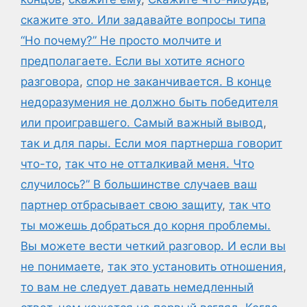
скажите это. Или задавайте вопросы типа
“Но почему?” Не просто молчите и
предполагаете. Если вы хотите ясного
разговора
,
спор не заканчивается. В конце
недоразумения не должно быть победителя
или проигравшего. Самый важный вывод
,
так и для пары. Если моя партнерша говорит
что-то
,
так что не отталкивай меня. Что
случилось?” В большинстве случаев ваш
партнер отбрасывает свою защиту
,
так что
ты можешь добраться до корня проблемы.
Вы можете вести четкий разговор. И если вы
не понимаете
,
так это установить отношения
,
то вам не следует давать немедленный