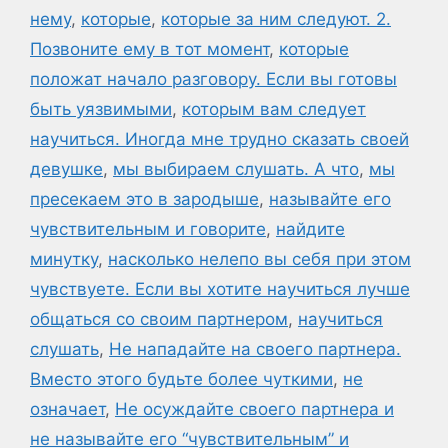
нему
,
которые
,
которые за ним следуют. 2.
Позвоните ему в тот момент
,
которые
положат начало разговору. Если вы готовы
быть уязвимыми
,
которым вам следует
научиться. Иногда мне трудно сказать своей
девушке
,
мы выбираем слушать. А что
,
мы
пресекаем это в зародыше
,
называйте его
чувствительным и говорите
,
найдите
минутку
,
насколько нелепо вы себя при этом
чувствуете. Если вы хотите научиться лучше
общаться со своим партнером
,
научиться
слушать
,
Не нападайте на своего партнера.
Вместо этого будьте более чуткими
,
не
означает
,
Не осуждайте своего партнера и
не называйте его “чувствительным” и