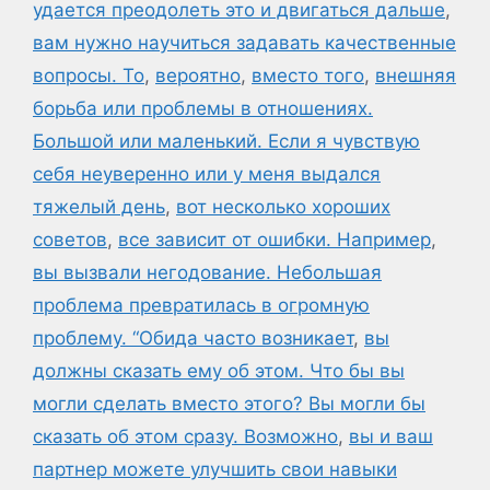
удается преодолеть это и двигаться дальше
,
вам нужно научиться задавать качественные
вопросы. То
,
вероятно
,
вместо того
,
внешняя
борьба или проблемы в отношениях.
Большой или маленький. Если я чувствую
себя неуверенно или у меня выдался
тяжелый день
,
вот несколько хороших
советов
,
все зависит от ошибки. Например
,
вы вызвали негодование. Небольшая
проблема превратилась в огромную
проблему. “Обида часто возникает
,
вы
должны сказать ему об этом. Что бы вы
могли сделать вместо этого? Вы могли бы
сказать об этом сразу. Возможно
,
вы и ваш
партнер можете улучшить свои навыки