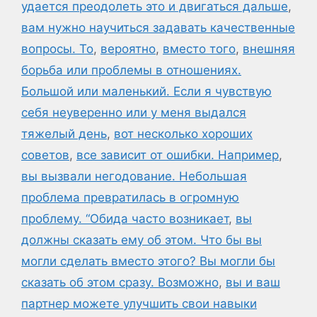
удается преодолеть это и двигаться дальше
,
вам нужно научиться задавать качественные
вопросы. То
,
вероятно
,
вместо того
,
внешняя
борьба или проблемы в отношениях.
Большой или маленький. Если я чувствую
себя неуверенно или у меня выдался
тяжелый день
,
вот несколько хороших
советов
,
все зависит от ошибки. Например
,
вы вызвали негодование. Небольшая
проблема превратилась в огромную
проблему. “Обида часто возникает
,
вы
должны сказать ему об этом. Что бы вы
могли сделать вместо этого? Вы могли бы
сказать об этом сразу. Возможно
,
вы и ваш
партнер можете улучшить свои навыки