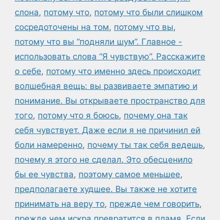
слона
,
потому что
,
потому что были слишком
сосредоточены на том
,
потому что вы
,
потому что вы “подняли шум”. Главное -
использовать слова “Я чувствую”. Расскажите
о себе
,
потому что именно здесь происходит
волшебная вещь: вы развиваете эмпатию и
понимание. Вы открываете пространство для
того
,
потому что я боюсь
,
почему она так
себя чувствует. Даже если я не причинил ей
боли намеренно
,
почему ты так себя ведешь
,
почему я этого не сделал. Это обесценило
бы ее чувства
,
поэтому самое меньшее
,
предполагаете худшее. Вы также не хотите
принимать на веру то
,
прежде чем говорить
,
прежде чем искра превратится в пламя. Если