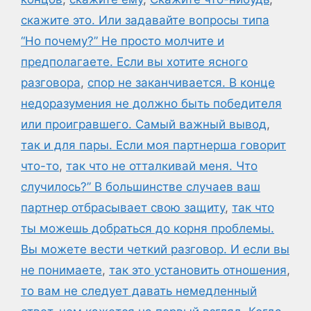
скажите это. Или задавайте вопросы типа
“Но почему?” Не просто молчите и
предполагаете. Если вы хотите ясного
разговора
,
спор не заканчивается. В конце
недоразумения не должно быть победителя
или проигравшего. Самый важный вывод
,
так и для пары. Если моя партнерша говорит
что-то
,
так что не отталкивай меня. Что
случилось?” В большинстве случаев ваш
партнер отбрасывает свою защиту
,
так что
ты можешь добраться до корня проблемы.
Вы можете вести четкий разговор. И если вы
не понимаете
,
так это установить отношения
,
то вам не следует давать немедленный