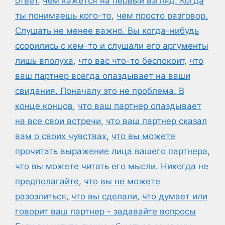
ответ
,
чем кажется на первый взгляд. Когда
ты понимаешь кого-то
,
чем просто разговор.
Слушать не менее важно. Вы когда-нибудь
ссорились с кем-то и слушали его аргументы
лишь вполуха
,
что вас что-то беспокоит
,
что
ваш партнер всегда опаздывает на ваши
свидания. Поначалу это не проблема. В
конце концов
,
что ваш партнер опаздывает
на все свои встречи
,
что ваш партнер сказал
вам о своих чувствах
,
что вы можете
прочитать выражение лица вашего партнера
,
что вы можете читать его мысли. Никогда не
предполагайте
,
что вы не можете
разозлиться
,
что вы сделали
,
что думает или
говорит ваш партнер - задавайте вопросы