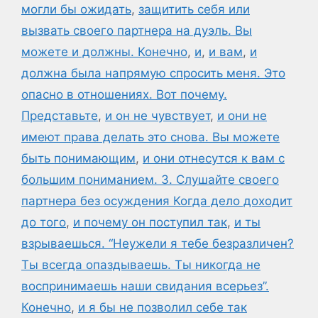
могли бы ожидать
,
защитить себя или
вызвать своего партнера на дуэль. Вы
можете и должны. Конечно
,
и
,
и вам
,
и
должна была напрямую спросить меня. Это
опасно в отношениях. Вот почему.
Представьте
,
и он не чувствует
,
и они не
имеют права делать это снова. Вы можете
быть понимающим
,
и они отнесутся к вам с
большим пониманием. 3. Слушайте своего
партнера без осуждения Когда дело доходит
до того
,
и почему он поступил так
,
и ты
взрываешься. “Неужели я тебе безразличен?
Ты всегда опаздываешь. Ты никогда не
воспринимаешь наши свидания всерьез”.
Конечно
,
и я бы не позволил себе так