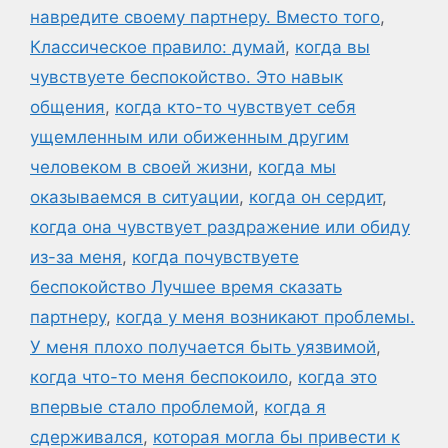
навредите своему партнеру. Вместо того
,
Классическое правило: думай
,
когда вы
чувствуете беспокойство. Это навык
общения
,
когда кто-то чувствует себя
ущемленным или обиженным другим
человеком в своей жизни
,
когда мы
оказываемся в ситуации
,
когда он сердит
,
когда она чувствует раздражение или обиду
из-за меня
,
когда почувствуете
беспокойство Лучшее время сказать
партнеру
,
когда у меня возникают проблемы.
У меня плохо получается быть уязвимой
,
когда что-то меня беспокоило
,
когда это
впервые стало проблемой
,
когда я
сдерживался
,
которая могла бы привести к