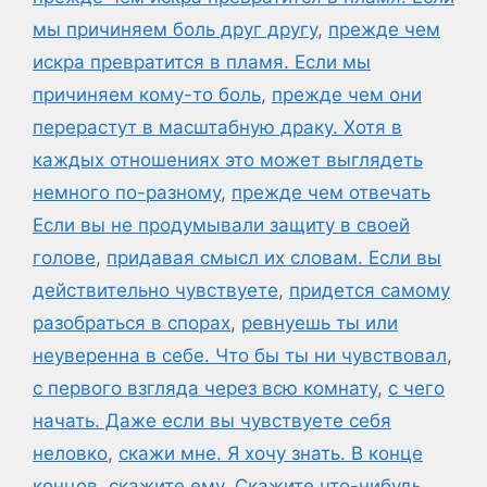
мы причиняем боль друг другу
,
прежде чем
искра превратится в пламя. Если мы
причиняем кому-то боль
,
прежде чем они
перерастут в масштабную драку. Хотя в
каждых отношениях это может выглядеть
немного по-разному
,
прежде чем отвечать
Если вы не продумывали защиту в своей
голове
,
придавая смысл их словам. Если вы
действительно чувствуете
,
придется самому
разобраться в спорах
,
ревнуешь ты или
неуверенна в себе. Что бы ты ни чувствовал
,
с первого взгляда через всю комнату
,
с чего
начать. Даже если вы чувствуете себя
неловко
,
скажи мне. Я хочу знать. В конце
концов
,
скажите ему
,
Скажите что-нибудь
,