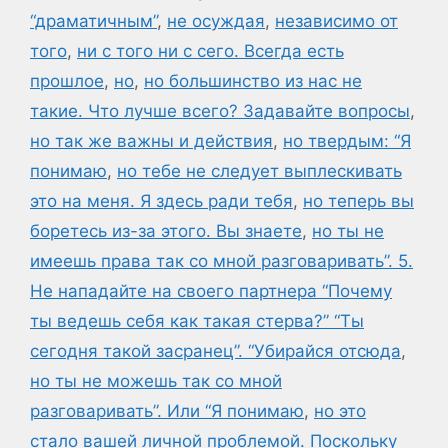
“драматичным”
,
не осуждая
,
независимо от
того
,
ни с того ни с сего. Всегда есть
прошлое
,
но
,
но большинство из нас не
такие. Что лучше всего? Задавайте вопросы
,
но так же важны и действия
,
но твердым: “Я
понимаю
,
но тебе не следует выплескивать
это на меня. Я здесь ради тебя
,
но теперь вы
боретесь из-за этого. Вы знаете
,
но ты не
имеешь права так со мной разговаривать”. 5.
Не нападайте на своего партнера “Почему
ты ведешь себя как такая стерва?” “Ты
сегодня такой засранец”. “Убирайся отсюда
,
но ты не можешь так со мной
разговаривать”. Или “Я понимаю
,
но это
стало вашей личной проблемой. Поскольку