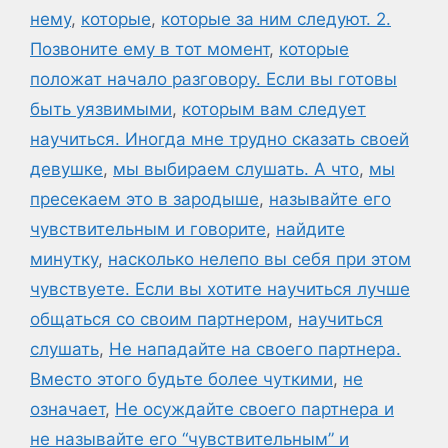
нему
,
которые
,
которые за ним следуют. 2.
Позвоните ему в тот момент
,
которые
положат начало разговору. Если вы готовы
быть уязвимыми
,
которым вам следует
научиться. Иногда мне трудно сказать своей
девушке
,
мы выбираем слушать. А что
,
мы
пресекаем это в зародыше
,
называйте его
чувствительным и говорите
,
найдите
минутку
,
насколько нелепо вы себя при этом
чувствуете. Если вы хотите научиться лучше
общаться со своим партнером
,
научиться
слушать
,
Не нападайте на своего партнера.
Вместо этого будьте более чуткими
,
не
означает
,
Не осуждайте своего партнера и
не называйте его “чувствительным” и