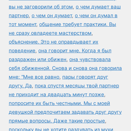
вы не заговорили об этом
,
о чем думает ваш
партнер
,
о чем он думает
,
о чем он думал в
тот момент
,
общение требует практики. Вы
не сразу овладеете мастерством
,
объяснение. Это не оправдывает их
поведение
,
она говорит мне. Когда я был
раздражен или обижен
,
она чувствовала
себя обиженной. Снова и снова она говорила
мне: “Мне все равно
,
пары говорят друг
другу. Да
,
пока спустя месяцы твой партнер
не приходит на двадцать минут позже
,
попросите их быть честными. Мы с моей
девушкой предпочитаем задавать друг другу
прямые вопросы. Даже такие простые
,
поскольку вы не хотите раздувать из мухи