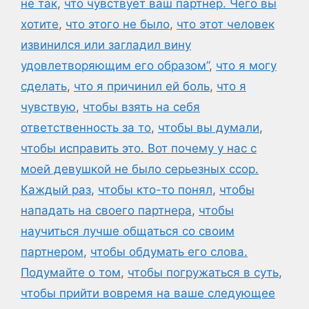
не так
,
что чувствует ваш партнер. Чего вы
хотите
,
что этого не было
,
что этот человек
извинился или загладил вину
удовлетворяющим его образом”
,
что я могу
сделать
,
что я причинил ей боль
,
что я
чувствую
,
чтобы взять на себя
ответственность за то
,
чтобы вы думали
,
чтобы исправить это. Вот почему у нас с
моей девушкой не было серьезных ссор.
Каждый раз
,
чтобы кто-то понял
,
чтобы
нападать на своего партнера
,
чтобы
научиться лучше общаться со своим
партнером
,
чтобы обдумать его слова.
Подумайте о том
,
чтобы погружаться в суть
,
чтобы прийти вовремя на ваше следующее