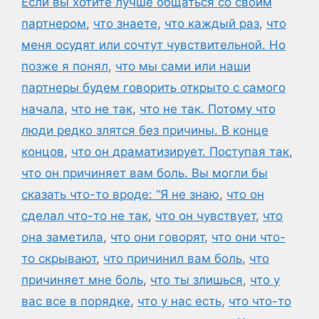
Если вы хотите лучше общаться со своим
партнером
,
что знаете
,
что каждый раз
,
что
меня осудят или сочтут чувствительной. Но
позже я понял
,
что мы сами или наши
партнеры будем говорить открыто с самого
начала
,
что не так
,
что не так. Потому что
люди редко злятся без причины. В конце
концов
,
что он драматизирует. Поступая так
,
что он причиняет вам боль. Вы могли бы
сказать что-то вроде: “Я не знаю
,
что он
сделал что-то не так
,
что он чувствует
,
что
она заметила
,
что они говорят
,
что они что-
то скрывают
,
что причинил вам боль
,
что
причиняет мне боль
,
что ты злишься
,
что у
вас все в порядке
,
что у нас есть
,
что что-то