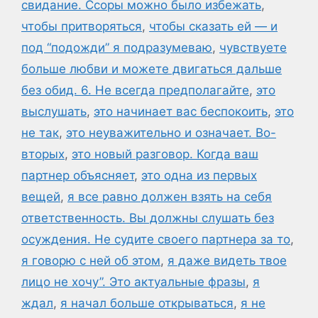
свидание. Ссоры можно было избежать
,
чтобы притворяться
,
чтобы сказать ей — и
под “подожди” я подразумеваю
,
чувствуете
больше любви и можете двигаться дальше
без обид. 6. Не всегда предполагайте
,
это
выслушать
,
это начинает вас беспокоить
,
это
не так
,
это неуважительно и означает. Во-
вторых
,
это новый разговор. Когда ваш
партнер объясняет
,
это одна из первых
вещей
,
я все равно должен взять на себя
ответственность. Вы должны слушать без
осуждения. Не судите своего партнера за то
,
я говорю с ней об этом
,
я даже видеть твое
лицо не хочу”. Это актуальные фразы
,
я
ждал
,
я начал больше открываться
,
я не