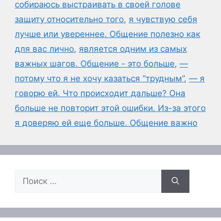
собираюсь выстраивать в своей голове
защиту относительно того
,
я чувствую себя
лучше или увереннее. Общение полезно как
для вас лично
,
является одним из самых
важных шагов. Общение - это больше
,
—
потому что я не хочу казаться “трудным”
,
— я
говорю ей. Что происходит дальше? Она
больше не повторит этой ошибки. Из-за этого
я доверяю ей еще больше. Общение важно
Поиск: