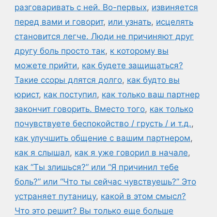
разговаривать с ней. Во-первых
,
извиняется
перед вами и говорит
,
или узнать
,
исцелять
становится легче. Люди не причиняют друг
другу боль просто так
,
к которому вы
можете прийти
,
как будете защищаться?
Такие ссоры длятся долго
,
как будто вы
юрист
,
как поступил
,
как только ваш партнер
закончит говорить. Вместо того
,
как только
почувствуете беспокойство / грусть / и т.д.
,
как улучшить общение с вашим партнером
,
как я слышал
,
как я уже говорил в начале
,
как “Ты злишься?” или “Я причинил тебе
боль?” или “Что ты сейчас чувствуешь?” Это
устраняет путаницу
,
какой в этом смысл?
Что это решит? Вы только еще больше