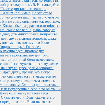
меня. Я здесь ради тебя
,
но теперь вы
ной разговаривать”. 5. Не нападайте
“Ты сегодня такой засранец”.
ь”. Или “Я понимаю
,
но это стало
,
о чем думает ваш партнер
,
о чем он
. Вы не сразу овладеете мастерством
,
е. Когда я был раздражен или обижен
,
мне: “Мне все равно
,
пары говорят
а двадцать минут позже
,
попросите
 друг другу прямые вопросы. Даже
,
потому что
,
потому что были
“подняли шум”. Главное -
о именно здесь происходит
ываете пространство для того
,
 я не причинил ей боли намеренно
,
ценило бы ее чувства
,
поэтому самое
 на веру то
,
прежде чем говорить
,
ь друг другу
,
прежде чем искра
 чем они перерастут в масштабную
о по-разному
,
прежде чем отвечать
л их словам. Если вы действительно
 или неуверенна в себе. Что бы ты ни
. Даже если вы чувствуете себя
,
Скажите что-нибудь
,
скажите это.
 предполагаете. Если вы хотите