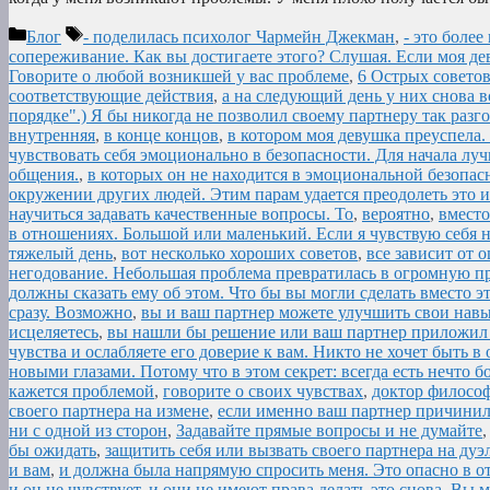
Рубрики
Метки
Блог
- поделилась психолог Чармейн Джекман
,
- это боле
сопереживание. Как вы достигаете этого? Слушая. Если моя де
Говорите о любой возникшей у вас проблеме
,
6 Острых советов
соответствующие действия
,
а на следующий день у них снова вс
порядке".) Я бы никогда не позволил своему партнеру так разг
внутренняя
,
в конце концов
,
в котором моя девушка преуспела.
чувствовать себя эмоционально в безопасности. Для начала луч
общения.
,
в которых он не находится в эмоциональной безопасн
окружении других людей. Этим парам удается преодолеть это и
научиться задавать качественные вопросы. То
,
вероятно
,
вместо
в отношениях. Большой или маленький. Если я чувствую себя 
тяжелый день
,
вот несколько хороших советов
,
все зависит от
негодование. Небольшая проблема превратилась в огромную пр
должны сказать ему об этом. Что бы вы могли сделать вместо э
сразу. Возможно
,
вы и ваш партнер можете улучшить свои нав
исцеляетесь
,
вы нашли бы решение или ваш партнер приложил
чувства и ослабляете его доверие к вам. Никто не хочет быть 
новыми глазами. Потому что в этом секрет: всегда есть нечто б
кажется проблемой
,
говорите о своих чувствах
,
доктор философ
своего партнера на измене
,
если именно ваш партнер причинил 
ни с одной из сторон
,
Задавайте прямые вопросы и не думайте
бы ожидать
,
защитить себя или вызвать своего партнера на ду
и вам
,
и должна была напрямую спросить меня. Это опасно в о
и он не чувствует
,
и они не имеют права делать это снова. В