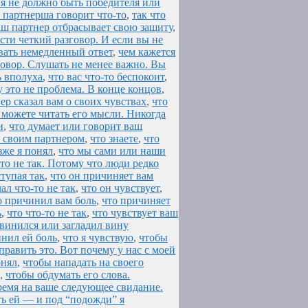
ия не должно быть победителя или
я партнерша говорит что-то
,
так что
аш партнер отбрасывает свою защиту
,
сти четкий разговор. И если вы не
авать немедленный ответ
,
чем кажется
говор. Слушать не менее важно. Вы
ь вполуха
,
что вас что-то беспокоит
,
у это не проблема. В конце концов
,
ер сказал вам о своих чувствах
,
что
 можете читать его мысли. Никогда
и
,
что думает или говорит ваш
о своим партнером
,
что знаете
,
что
зже я понял
,
что мы сами или наши
то не так. Потому что люди редко
тупая так
,
что он причиняет вам
ал что-то не так
,
что он чувствует
,
о причинил вам боль
,
что причиняет
ь
,
что что-то не так
,
что чувствует ваш
звинился или загладил вину
инил ей боль
,
что я чувствую
,
чтобы
править это. Вот почему у нас с моей
онял
,
чтобы нападать на своего
,
чтобы обдумать его слова.
емя на ваше следующее свидание.
ть ей — и под “подожди” я