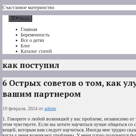
Перейти
Счастливое материнство
к
содержимому
Меню
Главная
Беременность
Все о детях
Блог
Каталог статей
как поступил
6 Острых советов о том, как у
вашим партнером
19 февраля, 2024
от
admin
1. Говорите о любой возникшей у вас проблеме, независимо от 
этом чувствуете. Если вы хотите научиться лучше общаться со 
вещей, которым вам следует научиться. Иногда мне трудно сказа
когда у меня возникают проблемы. У меня плохо получается б