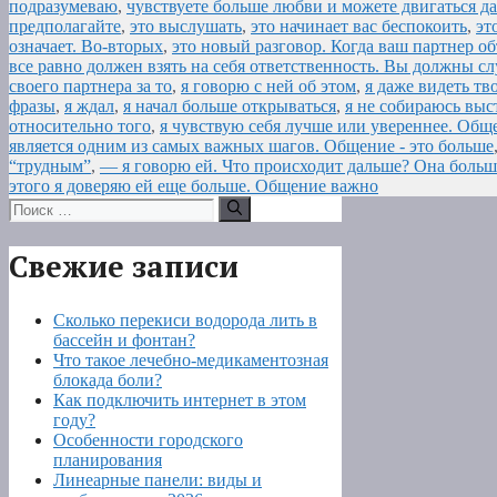
подразумеваю
,
чувствуете больше любви и можете двигаться дал
предполагайте
,
это выслушать
,
это начинает вас беспокоить
,
эт
означает. Во-вторых
,
это новый разговор. Когда ваш партнер об
все равно должен взять на себя ответственность. Вы должны сл
своего партнера за то
,
я говорю с ней об этом
,
я даже видеть тв
фразы
,
я ждал
,
я начал больше открываться
,
я не собираюсь выс
относительно того
,
я чувствую себя лучше или увереннее. Обще
является одним из самых важных шагов. Общение - это больше
“трудным”
,
— я говорю ей. Что происходит дальше? Она больш
этого я доверяю ей еще больше. Общение важно
Поиск:
Свежие записи
Сколько перекиси водорода лить в
бассейн и фонтан?
Что такое лечебно-медикаментозная
блокада боли?
Как подключить интернет в этом
году?
Особенности городского
планирования
Линеарные панели: виды и