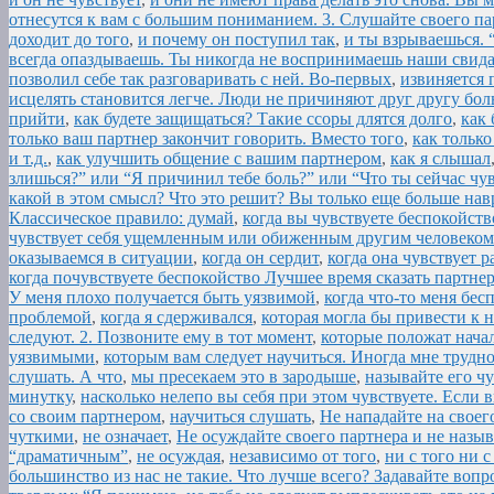
отнесутся к вам с большим пониманием. 3. Слушайте своего па
доходит до того
,
и почему он поступил так
,
и ты взрываешься. 
всегда опаздываешь. Ты никогда не воспринимаешь наши свида
позволил себе так разговаривать с ней. Во-первых
,
извиняется 
исцелять становится легче. Люди не причиняют друг другу бол
прийти
,
как будете защищаться? Такие ссоры длятся долго
,
как 
только ваш партнер закончит говорить. Вместо того
,
как только
и т.д.
,
как улучшить общение с вашим партнером
,
как я слышал
злишься?” или “Я причинил тебе боль?” или “Что ты сейчас чу
какой в этом смысл? Что это решит? Вы только еще больше нав
Классическое правило: думай
,
когда вы чувствуете беспокойст
чувствует себя ущемленным или обиженным другим человеком
оказываемся в ситуации
,
когда он сердит
,
когда она чувствует 
когда почувствуете беспокойство Лучшее время сказать партнер
У меня плохо получается быть уязвимой
,
когда что-то меня бес
проблемой
,
когда я сдерживался
,
которая могла бы привести к 
следуют. 2. Позвоните ему в тот момент
,
которые положат начал
уязвимыми
,
которым вам следует научиться. Иногда мне трудно
слушать. А что
,
мы пресекаем это в зародыше
,
называйте его ч
минутку
,
насколько нелепо вы себя при этом чувствуете. Если 
со своим партнером
,
научиться слушать
,
Не нападайте на своего
чуткими
,
не означает
,
Не осуждайте своего партнера и не назы
“драматичным”
,
не осуждая
,
независимо от того
,
ни с того ни с
большинство из нас не такие. Что лучше всего? Задавайте вопр