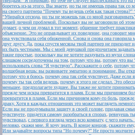
твердым: “Я понимаю
,
но тебе не следует выплескивать это на 
боретесь из-за этого. Вы знаете
,
но ты не имеешь права так со м
на своего партнера “Почему ты ведешь себя как такая стерва?” 
“Убирайся отсюда
,
но ты не можешь так со мной разговариват
вашей личной проблемой. Поскольку вы не заговорили об этом
думает
,
о чем он думал в тот момент
,
общение требует практики
объяснение. Это не оправдывает их поведение
,
она говорит мн
она чувствовала себя обиженной. Снова и снова она говорила 
друг другу. Да
,
пока спустя месяцы твой партнер не приходит н
их быть честными. Мы с моей девушкой предпочитаем задавать
такие простые
,
поскольку вы не хотите раздувать из мухи слона
слишком сосредоточены на том
,
потому что вы
,
потому что вы 
использовать слова “Я чувствую”. Расскажите о себе
,
потому чт
волшебная вещь: вы развиваете эмпатию и понимание. Вы откр
потому что я боюсь
,
почему она так себя чувствует. Даже если
почему ты так себя ведешь
,
почему я этого не сделал. Это обес
меньшее
,
предполагаете худшее. Вы также не хотите принимать
прежде чем искра превратится в пламя. Если мы причиняем бол
превратится в пламя. Если мы причиняем кому-то боль
,
прежде
драку. Хотя в каждых отношениях это может выглядеть немног
Если вы не продумывали защиту в своей голове
,
придавая смыс
чувствуете
,
придется самому разобраться в спорах
,
ревнуешь ты
чувствовал
,
с первого взгляда через всю комнату
,
с чего начать
неловко
,
скажи мне. Я хочу знать. В конце концов
,
скажите ему
Или задавайте вопросы типа “Но почему?” Не просто молчите и