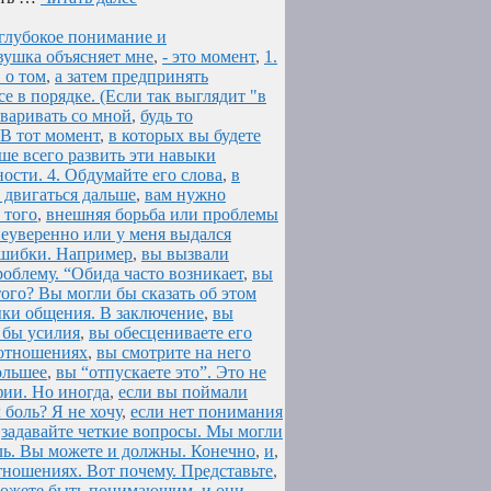
е глубокое понимание и
вушка объясняет мне
,
- это момент
,
1.
 о том
,
а затем предпринять
е в порядке. (Если так выглядит "в
оваривать со мной
,
будь то
 В тот момент
,
в которых вы будете
ше всего развить эти навыки
ости. 4. Обдумайте его слова
,
в
 двигаться дальше
,
вам нужно
 того
,
внешняя борьба или проблемы
неуверенно или у меня выдался
 ошибки. Например
,
вы вызвали
облему. “Обида часто возникает
,
вы
того? Вы могли бы сказать об этом
ыки общения. В заключение
,
вы
 бы усилия
,
вы обесцениваете его
в отношениях
,
вы смотрите на него
ольшее
,
вы “отпускаете это”. Это не
ии. Но иногда
,
если вы поймали
боль? Я не хочу
,
если нет понимания
,
задавайте четкие вопросы. Мы могли
эль. Вы можете и должны. Конечно
,
и
,
тношениях. Вот почему. Представьте
,
ы можете быть понимающим
,
и они