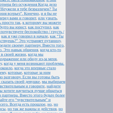
ртнера без осуждения Когда дело
“Неужели я тебе безразличен? Ты
ния всерьез”. Конечно
,
и я бы не
перед вами и говорит
,
или узнать
,
ь просто так
,
к которому вы можете
будто вы юрист
,
как поступил
,
как
 почувствуете беспокойство / грусть /
,
как я уже говорил в начале
,
как “Ты
вствуешь?” Это устраняет путаницу
,
редите своему партнеру. Вместо того
,
во. Это навык общения
,
когда кто-то
 в своей жизни
,
когда мы
раздражение или обиду из-за меня
,
у
,
когда у меня возникают проблемы.
покоило
,
когда это впервые стало
нему
,
которые
,
которые за ним
о разговору. Если вы готовы быть
 сказать своей девушке
,
мы выбираем
увствительным и говорите
,
найдите
вы хотите научиться лучше общаться
 партнера. Вместо этого будьте более
вайте его “чувствительным” и
 сего. Всегда есть прошлое
,
но
,
но
осы
,
но так же важны и действия
,
но