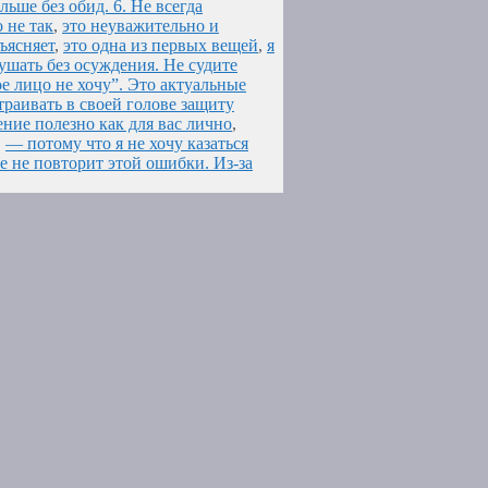
ьше без обид. 6. Не всегда
о не так
,
это неуважительно и
ъясняет
,
это одна из первых вещей
,
я
ушать без осуждения. Не судите
ое лицо не хочу”. Это актуальные
траивать в своей голове защиту
ние полезно как для вас лично
,
,
— потому что я не хочу казаться
е не повторит этой ошибки. Из-за