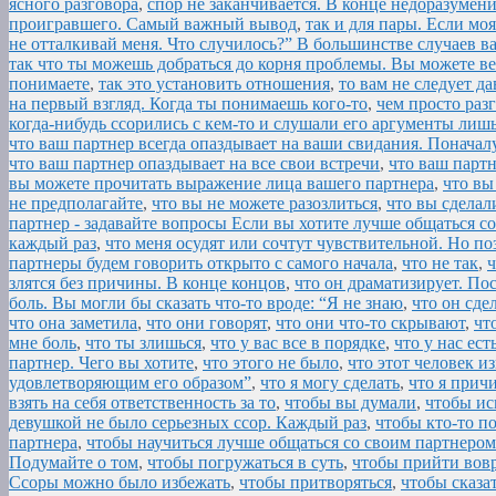
ясного разговора
,
спор не заканчивается. В конце недоразумен
проигравшего. Самый важный вывод
,
так и для пары. Если мо
не отталкивай меня. Что случилось?” В большинстве случаев в
так что ты можешь добраться до корня проблемы. Вы можете ве
понимаете
,
так это установить отношения
,
то вам не следует д
на первый взгляд. Когда ты понимаешь кого-то
,
чем просто раз
когда-нибудь ссорились с кем-то и слушали его аргументы лиш
что ваш партнер всегда опаздывает на ваши свидания. Поначал
что ваш партнер опаздывает на все свои встречи
,
что ваш партн
вы можете прочитать выражение лица вашего партнера
,
что вы
не предполагайте
,
что вы не можете разозлиться
,
что вы сделал
партнер - задавайте вопросы Если вы хотите лучше общаться с
каждый раз
,
что меня осудят или сочтут чувствительной. Но по
партнеры будем говорить открыто с самого начала
,
что не так
,
ч
злятся без причины. В конце концов
,
что он драматизирует. Пос
боль. Вы могли бы сказать что-то вроде: “Я не знаю
,
что он сдел
что она заметила
,
что они говорят
,
что они что-то скрывают
,
чт
мне боль
,
что ты злишься
,
что у вас все в порядке
,
что у нас ест
партнер. Чего вы хотите
,
что этого не было
,
что этот человек и
удовлетворяющим его образом”
,
что я могу сделать
,
что я прич
взять на себя ответственность за то
,
чтобы вы думали
,
чтобы ис
девушкой не было серьезных ссор. Каждый раз
,
чтобы кто-то п
партнера
,
чтобы научиться лучше общаться со своим партнером
Подумайте о том
,
чтобы погружаться в суть
,
чтобы прийти вовр
Ссоры можно было избежать
,
чтобы притворяться
,
чтобы сказа